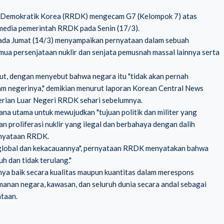
at Demokratik Korea (RRDK) mengecam G7 (Kelompok 7) atas
 media pemerintah RRDK pada Senin (17/3).
 pada Jumat (14/3) menyampaikan pernyataan dalam sebuah
ua persenjataan nuklir dan senjata pemusnah massal lainnya serta
t, dengan menyebut bahwa negara itu "tidak akan pernah
am negerinya," demikian menurut laporan Korean Central News
erian Luar Negeri RRDK sehari sebelumnya.
a utama untuk mewujudkan "tujuan politik dan militer yang
an proliferasi nuklir yang ilegal dan berbahaya dengan dalih
ernyataan RRDK.
ir global dan kekacauannya", pernyataan RRDK menyatakan bahwa
h dan tidak terulang."
nya
baik secara kualitas maupun kuantitas dalam merespons
anan negara, kawasan, dan seluruh dunia secara andal sebagai
ataan.