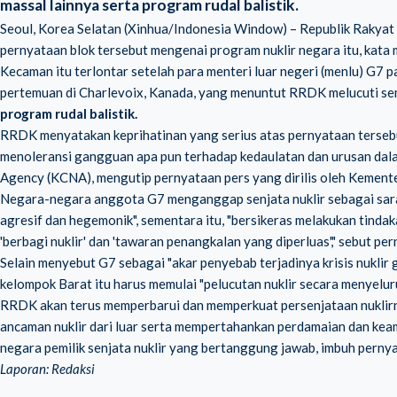
massal lainnya serta program rudal balistik.
Seoul, Korea Selatan (Xinhua/Indonesia Window) – Republik Raky
pernyataan blok tersebut mengenai program nuklir negara itu, kata
Kecaman itu terlontar setelah para menteri luar negeri (menlu) G7
pertemuan di Charlevoix, Kanada, yang menuntut RRDK melucuti sem
program rudal balistik
.
RRDK menyatakan keprihatinan yang serius atas pernyataan tersebu
menoleransi gangguan apa pun terhadap kedaulatan dan urusan dal
Agency (KCNA), mengutip pernyataan pers yang dirilis oleh Kement
Negara-negara anggota G7 menganggap senjata nuklir sebagai saran
agresif dan hegemonik", sementara itu, "bersikeras melakukan tindak
'berbagi nuklir' dan 'tawaran penangkalan yang diperluas'," sebut p
Selain menyebut G7 sebagai "akar penyebab terjadinya krisis nukl
kelompok Barat itu harus memulai "pelucutan nuklir secara menyeluru
RRDK akan terus memperbarui dan memperkuat
persenjataan nuklir
ancaman nuklir dari luar serta mempertahankan perdamaian dan keam
negara pemilik senjata nuklir yang bertanggung jawab, imbuh perny
Laporan: Redaksi