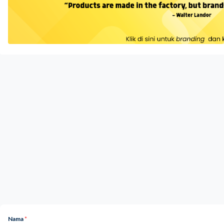
Nama
*