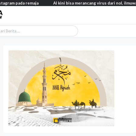
ada remaja
AI kini bisa merancang virus dari nol, ilmuwan berhas