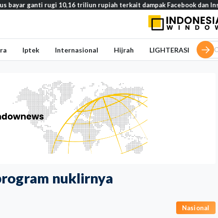
nti rugi 10,16 triliun rupiah terkait dampak Facebook dan Instagram p
ra
Iptek
Internasional
Hijrah
LIGHTERASI
program nuklirnya
Nasional