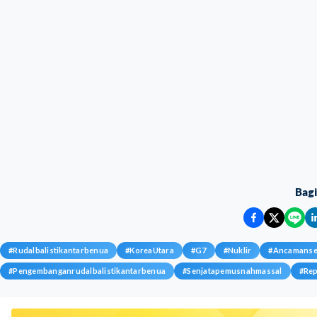
Bag
#
Rudalbalistikantarbenua
#
KoreaUtara
#
G7
#
Nuklir
#
Ancamansen
#
Pengembanganrudalbalistikantarbenua
#
Senjatapemusnahmassal
#
Rep