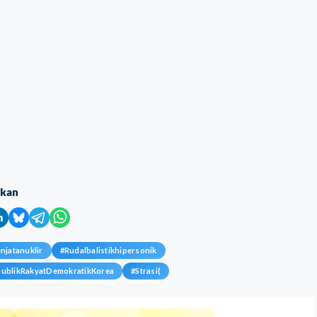
ikan
jatanuklir
#
Rudalbalistikhipersonik
ublikRakyatDemokratikKorea
#
Strasi(