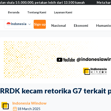
:5.000.000, petakan lebih dari 13.500 kawah
Meta harus bayar ga
Beranda
Tentang Kami
Layanan Kami
Indonesia
Sign up
Nasional
Ekonomi
Humanio
RRDK kecam retorika G7 terkait 
Indonesia Window
18 March 2025