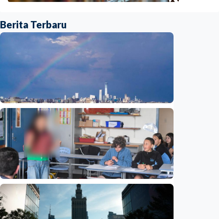
Berita Terbaru
Humaniora
Beijing jadi ibu kota arsitektur dunia
UNESCO-UIA 2029. Apa alasannya?
Indonesia
•
06 Aug 2026
Humaniora
Sekolah di Selandia Baru tambah mata
pelajaran berbasis industri, dari AI hingga