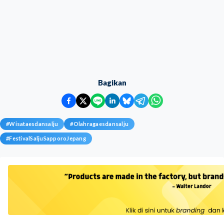
Bagikan
#
Wisataesdansalju
#
Olahragaesdansalju
#
FestivalSaljuSapporoJepang