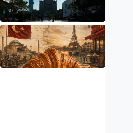
pariwisata
Indonesia
•
06 Aug 2026
Humaniora
Gelombang panas bisa memicu kecemasan
hingga depresi pada anak, ini temuan
peneliti
Indonesia
•
06 Aug 2026
Humaniora
Kisah – Croissant ternyata menyimpan kisah
perang Islam dan Eropa yang jarang
diceritakan
Indonesia
•
05 Aug 2026