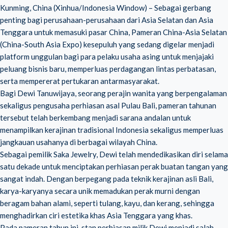
Kunming, China (Xinhua/Indonesia Window) – Sebagai gerbang
penting bagi perusahaan-perusahaan dari Asia Selatan dan Asia
Tenggara untuk memasuki pasar China, Pameran China-Asia Selatan
(China-South Asia Expo) kesepuluh yang sedang digelar menjadi
platform unggulan bagi para pelaku usaha asing untuk menjajaki
peluang bisnis baru, memperluas perdagangan lintas perbatasan,
serta mempererat pertukaran antarmasyarakat.
Bagi Dewi Tanuwijaya, seorang perajin wanita yang berpengalaman
sekaligus pengusaha perhiasan asal Pulau Bali, pameran tahunan
tersebut telah berkembang menjadi sarana andalan untuk
menampilkan kerajinan tradisional Indonesia sekaligus memperluas
jangkauan usahanya di berbagai wilayah China.
Sebagai pemilik Saka Jewelry, Dewi telah mendedikasikan diri selama
satu dekade untuk menciptakan perhiasan perak buatan tangan yang
sangat indah. Dengan berpegang pada teknik kerajinan asli Bali,
karya-karyanya secara unik memadukan perak murni dengan
beragam bahan alami, seperti tulang, kayu, dan kerang, sehingga
menghadirkan ciri estetika khas Asia Tenggara yang khas.
Pada pameran tahun ini, stan perhiasan milik Dewi menjadi salah