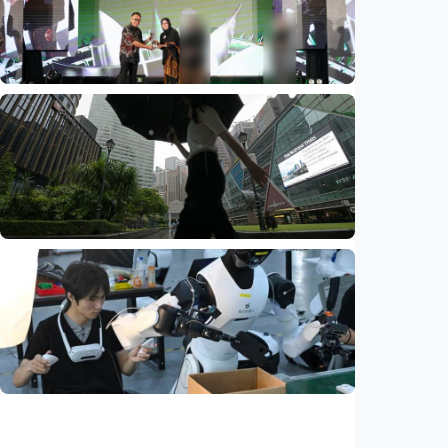
EXPO 2026 Bekasi
Indonesia
•
09 Aug 2026
Ekonomi
Penjualan UMKM binaan naik 97 persen,
program CSR Kawasan Industri Morowali
Raih Penghargaan ISRA 2026
Indonesia
•
09 Aug 2026
Ekonomi
Biaya usaha naik, perusahaan Singapura
justru lirik Indonesia untuk perluas bisnis
Indonesia
•
07 Aug 2026
Ekonomi