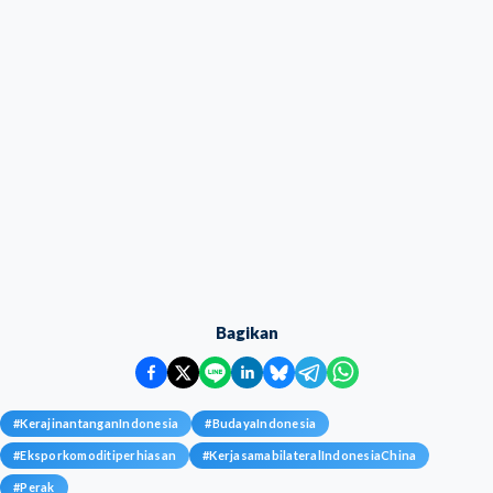
Bagikan
#
KerajinantanganIndonesia
#
BudayaIndonesia
#
Eksporkomoditiperhiasan
#
KerjasamabilateralIndonesiaChina
#
Perak