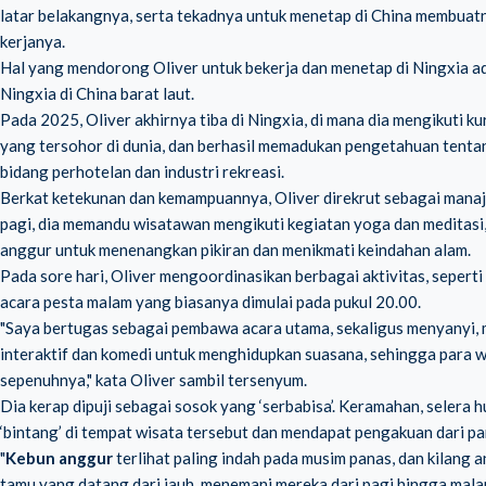
latar belakangnya, serta tekadnya untuk menetap di China membuat
kerjanya.
Hal yang mendorong Oliver untuk bekerja dan menetap di Ningxia a
Ningxia di China barat laut.
Pada 2025, Oliver akhirnya tiba di Ningxia, di mana dia mengikuti k
yang tersohor di dunia, dan berhasil memadukan pengetahuan tent
bidang perhotelan dan industri rekreasi.
Berkat ketekunan dan kemampuannya, Oliver direkrut sebagai manaj
pagi, dia memandu wisatawan mengikuti kegiatan yoga dan meditasi, 
anggur untuk menenangkan pikiran dan menikmati keindahan alam.
Pada sore hari, Oliver mengoordinasikan berbagai aktivitas, seperti
acara pesta malam yang biasanya dimulai pada pukul 20.00.
"Saya bertugas sebagai pembawa acara utama, sekaligus menyanyi, 
interaktif dan komedi untuk menghidupkan suasana, sehingga para 
sepenuhnya," kata Oliver sambil tersenyum.
Dia kerap dipuji sebagai sosok yang ‘serbabisa’. Keramahan, seler
‘bintang’ di tempat wisata tersebut dan mendapat pengakuan dari 
"
Kebun anggur
terlihat paling indah pada musim panas, dan kilang
tamu yang datang dari jauh, menemani mereka dari pagi hingga mal