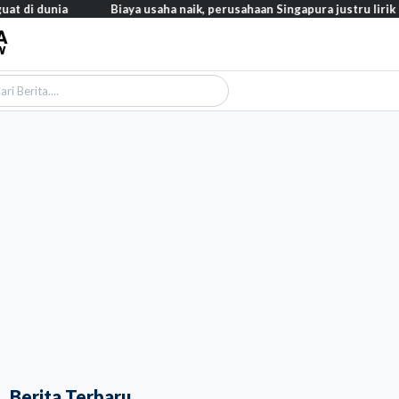
nia
Biaya usaha naik, perusahaan Singapura justru lirik Indonesia
Berita Terbaru