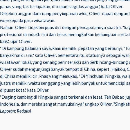
panas yang tak terlupakan, ditemani segelas anggur," kata Oliver.
Di kebun anggur dan ruang penyimpanan
wine
, Oliver dapat denga
wine
kepada para wisatawan.
Namun, Oliver tidak berpuas diri dengan pencapaiannya saat ini. "Say
profesional di industri ini dan terus meningkatkan kemampuan serta
baik," ujar Oliver.
"Di kampung halaman saya, kami memiliki pepatah yang berbunyi, 'T
banyak hal di sini," kata Oliver. Sementara itu, statusnya sebagai 
wisatawan lokal, yang senang berinteraksi dan berbincang-bincang 
Oliver sudah mengunjungi banyak tempat di China, seperti Haikou, 
di China memiliki ciri khas yang memukau. "Di Yinchuan, Ningxia, wa
justru memiliki waktu senggang yang lebih banyak untuk mencicipi sat
di pusat kota," kata Oliver.
"Daging kambing di Ningxia sangat terkenal dan lezat. Teh Babao ju
Indonesia, dan mereka sangat menyukainya," ungkap Oliver. "Singka
Laporan: Redaksi