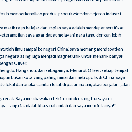
n fasih memperkenalkan produk-produk
wine
dan sejarah industri
a masih rajin belajar dan impian saya adalah mendapat sertifikat
 keterampilan saya agar dapat melayani para tamu dengan lebih
untutlah ilmu sampai ke negeri China', saya memang mendapatkan
warga negara asing juga menjadi magnet unik untuk menarik banyak
dengan Oliver.
Chengdu, Hangzhou, dan sebagainya. Menurut Oliver, setiap tempat
laupun bukan kota yang paling ramai dan metropolis di China, saya
e lokal dan aneka camilan lezat di pasar malam, atau berjalan-jalan
ga enak. Saya membawakan teh itu untuk orang tua saya di
tnya, Ningxia adalah khazanah indah dan saya mencintainya!"