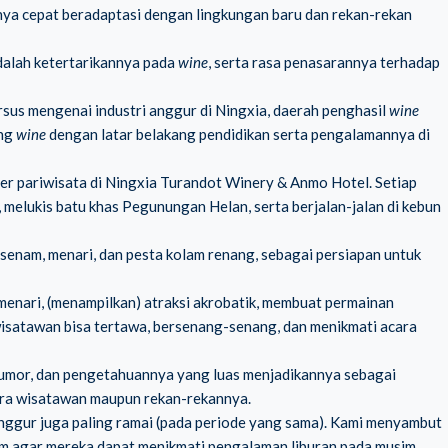
nya cepat beradaptasi dengan lingkungan baru dan rekan-rekan
dalah ketertarikannya pada
wine
, serta rasa penasarannya terhadap
ursus mengenai industri anggur di Ningxia, daerah penghasil
wine
ang
wine
dengan latar belakang pendidikan serta pengalamannya di
er pariwisata di Ningxia Turandot Winery & Anmo Hotel. Setiap
melukis batu khas Pegunungan Helan, serta berjalan-jalan di kebun
 senam, menari, dan pesta kolam renang, sebagai persiapan untuk
menari, (menampilkan) atraksi akrobatik, membuat permainan
wisatawan bisa tertawa, bersenang-senang, dan menikmati acara
a humor, dan pengetahuannya yang luas menjadikannya sebagai
para wisatawan maupun rekan-rekannya.
 anggur juga paling ramai (pada periode yang sama). Kami menyambut
am agar mereka dapat menikmati pengalaman liburan pada musim