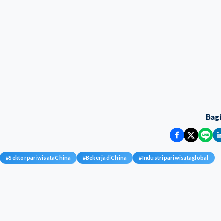
Bag
#
SektorpariwisataChina
#
BekerjadiChina
#
Industripariwisataglobal