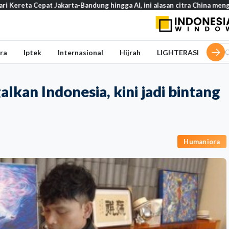
 Cepat Jakarta-Bandung hingga AI, ini alasan citra China menguat di du
ra
Iptek
Internasional
Hijrah
LIGHTERASI
lkan Indonesia, kini jadi bintang
Humaniora