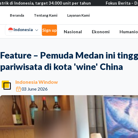
donesia, target 34.000 unit per tahun
Fokus Berita – Dari Kereta
Beranda
Tentang Kami
Layanan Kami
Indonesia
Sign up
Nasional
Ekonomi
Humanio
Feature – Pemuda Medan ini tingga
pariwisata di kota 'wine' China
Indonesia Window
03 June 2026