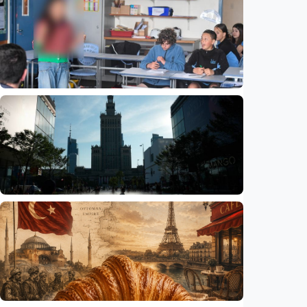
Humaniora
Beijing jadi ibu kota arsitektur dunia
UNESCO-UIA 2029. Apa alasannya?
Indonesia
•
06 Aug 2026
Humaniora
Sekolah di Selandia Baru tambah mata
pelajaran berbasis industri, dari AI hingga
pariwisata
Indonesia
•
06 Aug 2026
Humaniora
Gelombang panas bisa memicu kecemasan
hingga depresi pada anak, ini temuan
peneliti
Indonesia
•
06 Aug 2026