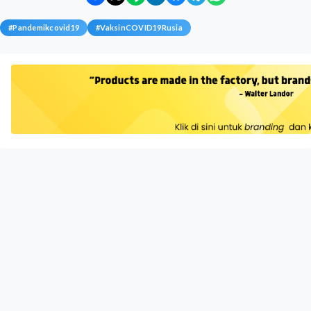
#
Pandemikcovid19
#
VaksinCOVID19Rusia