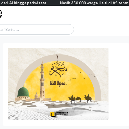
ingga pariwisata
Nasib 350.000 warga Haiti di AS terancam, putus