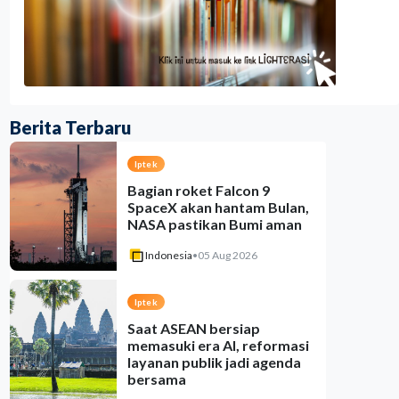
Berita Terbaru
Iptek
Bagian roket Falcon 9
SpaceX akan hantam Bulan,
NASA pastikan Bumi aman
Indonesia
•
05 Aug 2026
Iptek
Saat ASEAN bersiap
memasuki era AI, reformasi
layanan publik jadi agenda
bersama