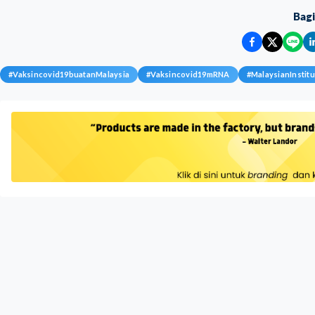
Bag
#
Vaksincovid19buatanMalaysia
#
Vaksincovid19mRNA
#
MalaysianInstit