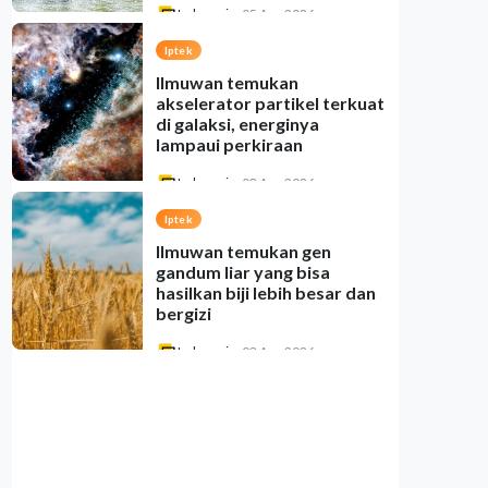
Indonesia
•
05 Aug 2026
Iptek
Ilmuwan temukan
akselerator partikel terkuat
di galaksi, energinya
lampaui perkiraan
Indonesia
•
03 Aug 2026
Iptek
Ilmuwan temukan gen
gandum liar yang bisa
hasilkan biji lebih besar dan
bergizi
Indonesia
•
03 Aug 2026