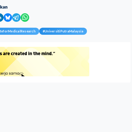
ikan
uteforMedicalResearch
#
UniversitiPutraMalaysia