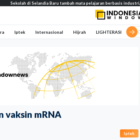
ah di Selandia Baru tambah mata pelajaran berbasis industri, dari AI h
ra
Iptek
Internasional
Hijrah
LIGHTERASI
n vaksin mRNA
Iptek