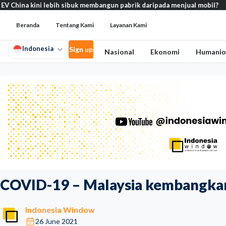
ini lebih sibuk membangun pabrik daripada menjual mobil?
Sekol
Beranda
Tentang Kami
Layanan Kami
Indonesia
Sign up
Nasional
Ekonomi
Humanio
COVID-19 – Malaysia kembangka
Indonesia Window
26 June 2021