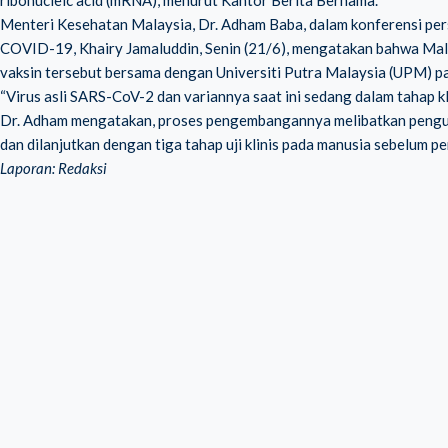
ribonucleic acid (mRNA), menurut Kantor Berita Bernama.
Menteri Kesehatan Malaysia, Dr. Adham Baba, dalam konferensi pe
COVID-19, Khairy Jamaluddin, Senin (21/6), mengatakan bahwa Mal
vaksin tersebut bersama dengan Universiti Putra Malaysia (UPM) 
“Virus asli SARS-CoV-2 dan variannya saat ini sedang dalam tahap kl
Dr. Adham mengatakan, proses pengembangannya melibatkan pengujian
dan dilanjutkan dengan tiga tahap uji klinis pada manusia sebelum p
Laporan: Redaksi