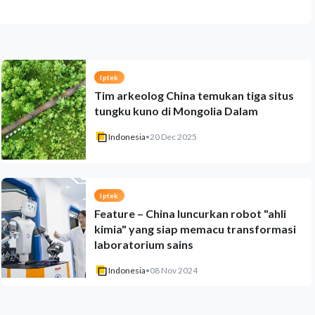
Iptek
Tim arkeolog China temukan tiga situs
tungku kuno di Mongolia Dalam
Indonesia
•
20 Dec 2025
Iptek
Feature – China luncurkan robot "ahli
kimia" yang siap memacu transformasi
laboratorium sains
Indonesia
•
08 Nov 2024