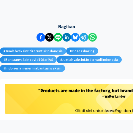
Bagikan
#
JumlahvaksinPfizeruntukIndonesia
#
Dosessharing
#
Bantuanvaksincovid19dariAS
#
JumlahvaksinModernadiIndonesia
#
Indonesiamenerimabantuanvaksin