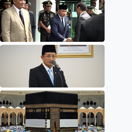
Nasional
Opini - Wacana 'reshuffle' Agustus,
wamenhan bakal diisi sipil? Pakar: Ancaman
hibrida butuh keahlian di luar militer
Indonesia
•
08 Aug 2026
Nasional
Rp4,1 triliun BOS Madrasah & BOP tahap II
segera cair, cek jadwal pengajuannya
Indonesia
•
09 Aug 2026