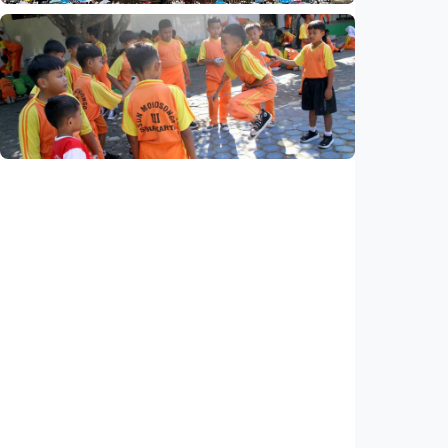
Nasional
Analisis – Ke mana mengalirnya uang jemaah
haji Indonesia? Ada potensi ekonomi yang
bisa kembali ke Tanah Air (1 dari 3 tulisan)
Indonesia
•
08 Aug 2026
Nasional
Analisis – Belajar dari Australia: Apa yang
bisa dipelajari Indonesia untuk membenahi
kurikulum?
Indonesia
•
08 Aug 2026