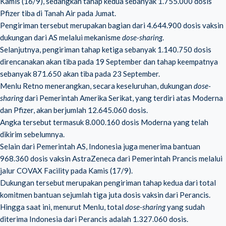
Kamis (16/9), sedangkan tahap kedua sebanyak 1.755.000 dosis
Pfizer tiba di Tanah Air pada Jumat.
Pengiriman tersebut merupakan bagian dari 4.644.900 dosis vaksin
dukungan dari AS melalui mekanisme
dose-sharing
.
Selanjutnya, pengiriman tahap ketiga sebanyak 1.140.750 dosis
direncanakan akan tiba pada 19 September dan tahap keempatnya
sebanyak 871.650 akan tiba pada 23 September.
Menlu Retno menerangkan, secara keseluruhan, dukungan
dose-
sharing
dari Pemerintah Amerika Serikat, yang terdiri atas Moderna
dan Pfizer, akan berjumlah 12.645.060 dosis.
Angka tersebut termasuk 8.000.160 dosis Moderna yang telah
dikirim sebelumnya.
Selain dari Pemerintah AS, Indonesia juga menerima bantuan
968.360 dosis vaksin AstraZeneca dari Pemerintah Prancis melalui
jalur COVAX Facility pada Kamis (17/9).
Dukungan tersebut merupakan pengiriman tahap kedua dari total
komitmen bantuan sejumlah tiga juta dosis vaksin dari Perancis.
Hingga saat ini, menurut Menlu, total
dose-sharing
yang sudah
diterima Indonesia dari Perancis adalah 1.327.060 dosis.