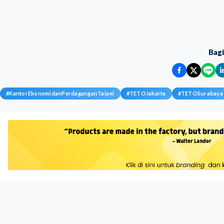
Bag
#
KantorEkonomidanPerdaganganTaipei
#
TETOJakarta
#
TETOSurabaya