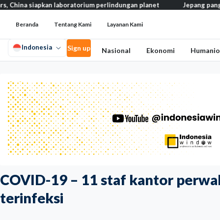
siapkan laboratorium perlindungan planet
Jepang pangkas pajak 
Beranda
Tentang Kami
Layanan Kami
Indonesia
Sign up
Nasional
Ekonomi
Humanio
COVID-19 – 11 staf kantor perwak
terinfeksi