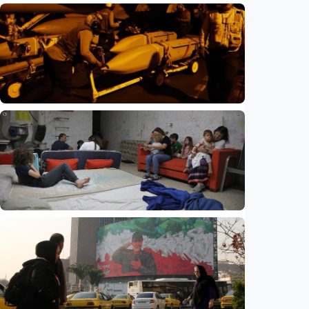
Internasional
Netanyahu bersikeras pertahankan pasukan
di Gaza, tolak draf kesepakatan Trump
Indonesia
•
05 Aug 2026
Internasional
Perang Iran kuras persenjataan AS, hampir
80 persen rudal pencegat THAAD telah
digunakan
Indonesia
•
05 Aug 2026
Internasional
Eksodus warga Israel berlanjut, hampir
270.000 kabur dalam tiga tahun, studi
ungkap tren mengkhawatirkan
Indonesia
•
05 Aug 2026