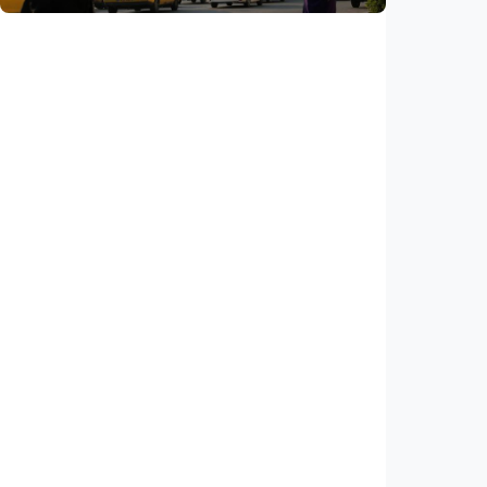
Internasional
AS klaim kesepakatan Selat Hormuz segera
tercapai, Iran: Tak ada negosiasi dengan
Washington
Indonesia
•
05 Aug 2026