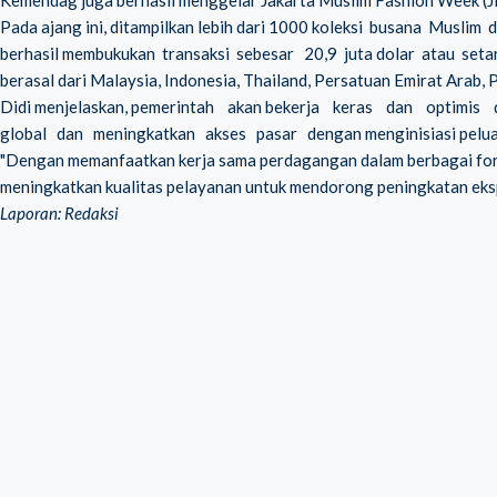
Kemendag juga berhasil menggelar Jakarta Muslim Fashion Week 
Pada ajang ini, ditampilkan lebih dari 1000 koleksi busana Musli
berhasil membukukan transaksi sebesar 20,9 juta dolar atau seta
berasal dari Malaysia, Indonesia, Thailand, Persatuan Emirat Arab, Pr
Didi menjelaskan, pemerintah akan bekerja keras dan optimi
global dan meningkatkan akses pasar dengan menginisiasi peluan
"Dengan memanfaatkan kerja sama perdagangan dalam berbagai fora d
meningkatkan kualitas pelayanan untuk mendorong peningkatan ekspo
Laporan: Redaksi