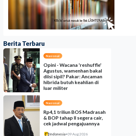
Berita Terbaru
Nasional
Opini - Wacana 'reshuffle'
Agustus, wamenhan bakal
diisi sipil? Pakar: Ancaman
hibrida butuh keahlian di
luar militer
Indonesia
•
08 Aug 2026
Nasional
Rp4,1 triliun BOS Madrasah
& BOP tahap II segera cair,
cek jadwal pengajuannya
Indonesia
•
09 Aug 2026