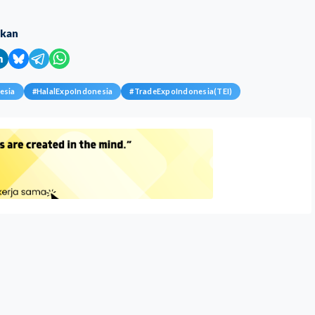
ikan
esia
#
HalalExpoIndonesia
#
TradeExpoIndonesia(TEI)