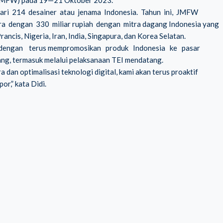
(JMFW) pada 19—21 Oktober 2023.
m dari 214 desainer atau jenama Indonesia. Tahun ini, JMFW
ra dengan 330 miliar rupiah dengan mitra dagang Indonesia yang
ancis, Nigeria, Iran, India, Singapura, dan Korea Selatan.
s dengan terus mempromosikan produk Indonesia ke pasar
g, termasuk melalui pelaksanaan TEI mendatang.
an optimalisasi teknologi digital, kami akan terus proaktif
r,” kata Didi.