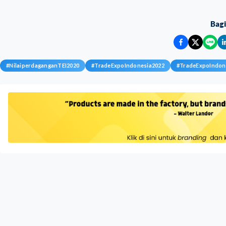
Bag
#
NilaiperdaganganTEI2020
#
TradeExpoIndonesia2022
#
TradeExpoIndon