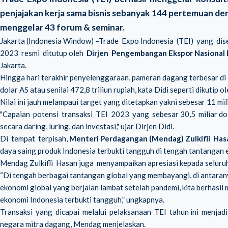
penjajakan kerja sama bisnis sebanyak 144 pertemuan deng
menggelar 43 forum & seminar.
Jakarta (Indonesia Window) –Trade Expo Indonesia (TEI) yang di
2023 resmi ditutup oleh
Dirjen Pengembangan Ekspor Nasional 
Jakarta.
Hingga hari terakhir penyelenggaraan, pameran dagang terbesar di 
dolar AS atau senilai 472,8 triliun rupiah, kata Didi seperti dikut
Nilai ini jauh melampaui target yang ditetapkan yakni sebesar 11 mili
"Capaian potensi transaksi TEI 2023 yang sebesar 30,5 miliar dola
secara daring, luring, dan investasi," ujar Dirjen Didi.
Di tempat terpisah,
Menteri Perdagangan (Mendag) Zulkifli Has
daya saing produk Indonesia terbukti tangguh di tengah tantangan 
Mendag Zulkifli Hasan juga menyampaikan apresiasi kepada seluru
“Di tengah berbagai tantangan global yang membayangi, di antarany
ekonomi global yang berjalan lambat setelah pandemi, kita berhasi
ekonomi Indonesia terbukti tangguh,” ungkapnya.
Transaksi yang dicapai melalui pelaksanaan TEI tahun ini menjadi
negara mitra dagang, Mendag menjelaskan.