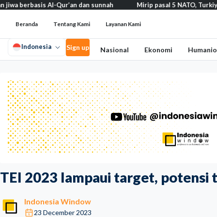
asis Al-Qur’an dan sunnah
Mirip pasal 5 NATO, Turkiye tegaskan 
Beranda
Tentang Kami
Layanan Kami
Indonesia
Sign up
Nasional
Ekonomi
Humanio
TEI 2023 lampaui target, potensi t
Indonesia Window
23 December 2023