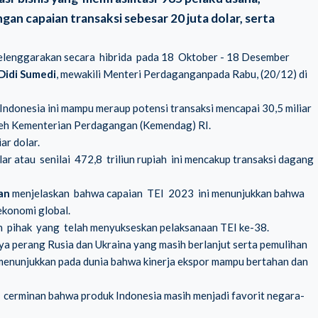
an capaian transaksi sebesar 20 juta dolar, serta
selenggarakan secara hibrida pada 18 Oktober - 18 Desember
Didi Sumedi
, mewakili Menteri Perdaganganpada Rabu, (20/12) di
Indonesia ini mampu meraup potensi transaksi mencapai 30,5 miliar
ip oleh Kementerian Perdagangan (Kemendag) RI.
ar dolar.
r atau senilai 472,8 triliun rupiah ini mencakup transaksi dagang
an
menjelaskan bahwa capaian TEI 2023 ini menunjukkan bahwa
ekonomi global.
h pihak yang telah menyukseskan pelaksanaan TEI ke-38.
a perang Rusia dan Ukraina yang masih berlanjut serta pemulihan
l menunjukkan pada dunia bahwa kinerja ekspor mampu bertahan dan
 cerminan bahwa produk Indonesia masih menjadi favorit negara-