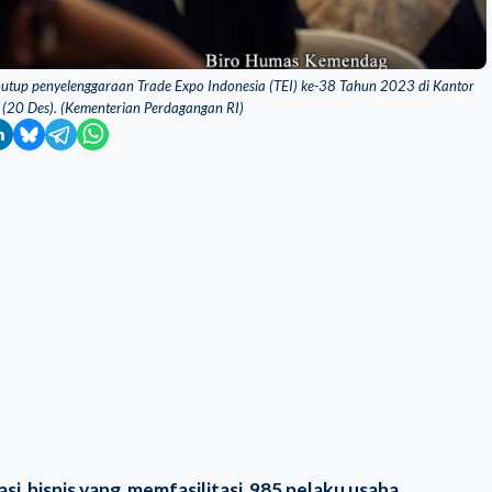
nutup penyelenggaraan Trade Expo Indonesia (TEI) ke-38 Tahun 2023 di Kantor
 (20 Des). (Kementerian Perdagangan RI)
si bisnis yang memfasilitasi 985 pelaku usaha,