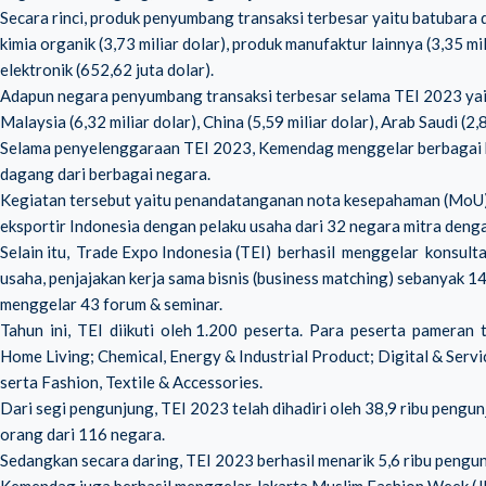
Secara rinci, produk penyumbang transaksi terbesar yaitu batubara d
kimia organik (3,73 miliar dolar), produk manufaktur lainnya (3,35 mil
elektronik (652,62 juta dolar).
Adapun negara penyumbang transaksi terbesar selama TEI 2023 yaitu,
Malaysia (6,32 miliar dolar), China (5,59 miliar dolar), Arab Saudi (2,8
Selama penyelenggaraan TEI 2023, Kemendag menggelar berbagai ke
dagang dari berbagai negara.
Kegiatan tersebut yaitu penandatanganan nota kesepahaman (MoU) 
eksportir Indonesia dengan pelaku usaha dari 32 negara mitra dengan
Selain itu, Trade Expo Indonesia (TEI) berhasil menggelar konsulta
usaha, penjajakan kerja sama bisnis (business matching) sebanyak 1
menggelar 43 forum & seminar.
Tahun ini, TEI diikuti oleh 1.200 peserta. Para peserta pameran t
Home Living; Chemical, Energy & Industrial Product; Digital & Serv
serta Fashion, Textile & Accessories.
Dari segi pengunjung, TEI 2023 telah dihadiri oleh 38,9 ribu pengunj
orang dari 116 negara.
Sedangkan secara daring, TEI 2023 berhasil menarik 5,6 ribu pengu