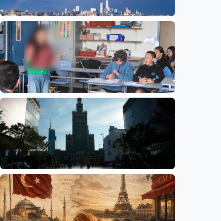
Humaniora
Beijing jadi ibu kota arsitektur dunia
UNESCO-UIA 2029. Apa alasannya?
Indonesia
•
06 Aug 2026
Humaniora
Sekolah di Selandia Baru tambah mata
pelajaran berbasis industri, dari AI hingga
pariwisata
Indonesia
•
06 Aug 2026
Humaniora
Gelombang panas bisa memicu kecemasan
hingga depresi pada anak, ini temuan
peneliti