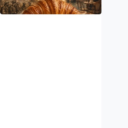
Indonesia
•
06 Aug 2026
Humaniora
Kisah – Croissant ternyata menyimpan kisah
perang Islam dan Eropa yang jarang
diceritakan
Indonesia
•
05 Aug 2026