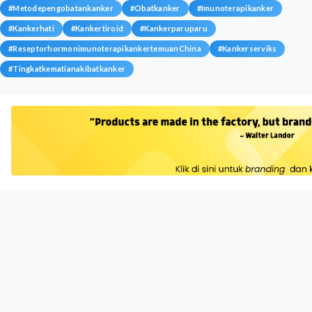
#
Metodepengobatankanker
#
Obatkanker
#
Imunoterapikanker
#
Kankerhati
#
Kankertiroid
#
Kankerparuparu
#
ReseptorhormonimunoterapikankertemuanChina
#
Kankerserviks
#
Tingkatkematianakibatkanker