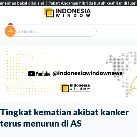
diisi sipil? Pakar: Ancaman hibrida butuh keahlian di luar militer
Tingkat kematian akibat kanker
terus menurun di AS