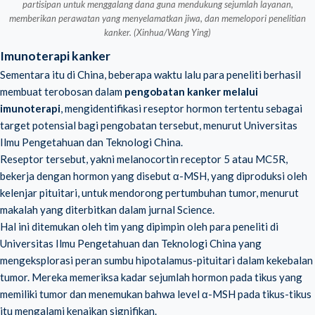
partisipan untuk menggalang dana guna mendukung sejumlah layanan,
memberikan perawatan yang menyelamatkan jiwa, dan memelopori penelitian
kanker. (Xinhua/Wang Ying)
Imunoterapi kanker
Sementara itu di China, beberapa waktu lalu para peneliti berhasil
membuat terobosan dalam
pengobatan kanker melalui
imunoterapi
, mengidentifikasi reseptor hormon tertentu sebagai
target potensial bagi pengobatan tersebut, menurut Universitas
Ilmu Pengetahuan dan Teknologi China.
Reseptor tersebut, yakni melanocortin receptor 5 atau MC5R,
bekerja dengan hormon yang disebut α-MSH, yang diproduksi oleh
kelenjar pituitari, untuk mendorong pertumbuhan tumor, menurut
makalah yang diterbitkan dalam jurnal Science.
Hal ini ditemukan oleh tim yang dipimpin oleh para peneliti di
Universitas Ilmu Pengetahuan dan Teknologi China yang
mengeksplorasi peran sumbu hipotalamus-pituitari dalam kekebalan
tumor. Mereka memeriksa kadar sejumlah hormon pada tikus yang
memiliki tumor dan menemukan bahwa level α-MSH pada tikus-tikus
itu mengalami kenaikan signifikan.