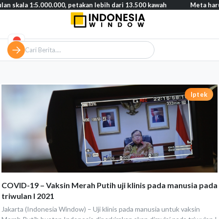
 skala 1:5.000.000, petakan lebih dari 13.500 kawah
Meta harus 
Iptek
COVID-19 – Vaksin Merah Putih uji klinis pada manusia pada
triwulan I 2021
Jakarta (Indonesia Window) – Uji klinis pada manusia untuk vaksin