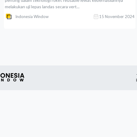
penting dalam teknologi roket reusable lewat keberhasilannya
melakukan uji lepas landas secara vert...
Indonesia Window
15 November 2024