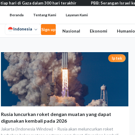
 hari di Gaza dalam 300 hari terakhir
PBB: Serangan Israel ke Le
Beranda
Tentang Kami
Layanan Kami
Indonesia
Sign up
Nasional
Ekonomi
Humanio
Iptek
Rusia luncurkan roket dengan muatan yang dapat
digunakan kembali pada 2026
Jakarta (Indonesia Window) – Rusia akan meluncurkan roket