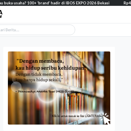
 usaha? 100+ ‘brand’ hadir di IBOS EXPO 2026 Bekasi
Rp4,1 tril