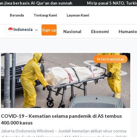
wa berbasis Al-Qur’an dan sunnah
Mirip pasal 5 NATO, Turkiye te
Beranda
Tentang Kami
Layanan Kami
Indonesia
Sign up
Nasional
Ekonomi
Humanio
Internasional
COVID-19 – Kematian selama pandemik di AS tembus
400.000 kasus
Jakarta (Indonesia Window) – Jumlah kematian akibat virus corona