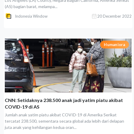
Los Angeles (LA) County, Negara Bagian California, Amerika Serikat
(AS) bagian barat, melampa...
Indonesia Window
20 December 2022
Humaniora
CNN: Setidaknya 238.500 anak jadi yatim piatu akibat
COVID-19 di AS
Jumlah anak yatim piatu akibat COVID-19 di Amerika Serikat
tercatat 238.500, sementara secara global ada lebih dari delapan
juta anak yang kehilangan kedua oran...