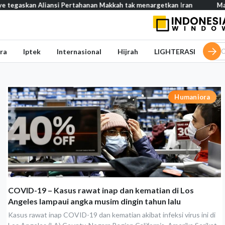
gaskan Aliansi Pertahanan Makkah tak menargetkan Iran
Mau buka
ra
Iptek
Internasional
Hijrah
LIGHTERASI
Humaniora
COVID-19 – Kasus rawat inap dan kematian di Los
Angeles lampaui angka musim dingin tahun lalu
Kasus rawat inap COVID-19 dan kematian akibat infeksi virus ini di