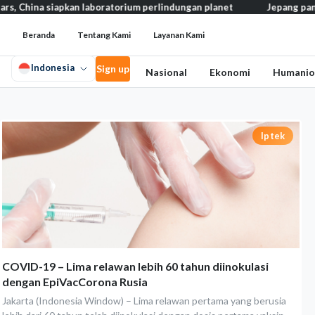
, China siapkan laboratorium perlindungan planet
Jepang pangka
Beranda
Tentang Kami
Layanan Kami
Indonesia
Sign up
Nasional
Ekonomi
Humanio
Iptek
COVID-19 – Lima relawan lebih 60 tahun diinokulasi
dengan EpiVacCorona Rusia
Jakarta (Indonesia Window) – Lima relawan pertama yang berusia