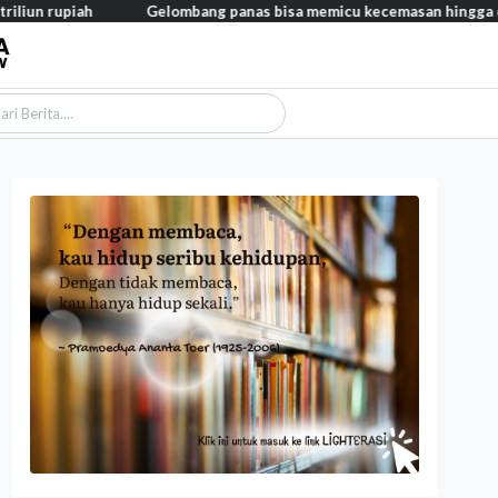
iun rupiah
Gelombang panas bisa memicu kecemasan hingga depre