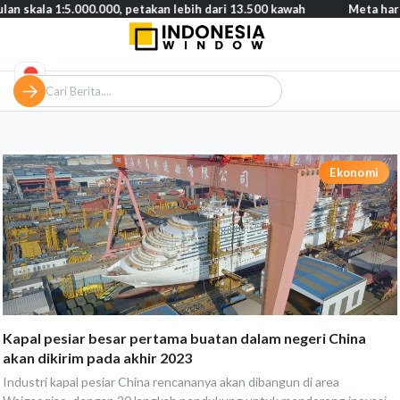
kala 1:5.000.000, petakan lebih dari 13.500 kawah
Meta harus ba
Ekonomi
Kapal pesiar besar pertama buatan dalam negeri China
akan dikirim pada akhir 2023
Industri kapal pesiar China rencananya akan dibangun di area