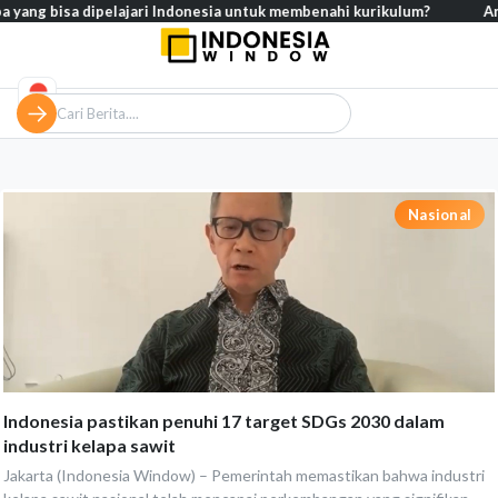
 yang bisa dipelajari Indonesia untuk membenahi kurikulum?
Analis
Nasional
Indonesia pastikan penuhi 17 target SDGs 2030 dalam
industri kelapa sawit
Jakarta (Indonesia Window) – Pemerintah memastikan bahwa industri