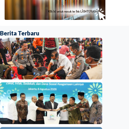
Berita Terbaru
Nasional
Basarnas akhiri operasi SAR KM Mutiara
Sentosa 2
Indonesia
•
06 Aug 2026