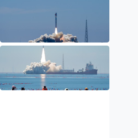
Nasional
Satu data ZIS dan dana sosial keagamaan
lainnya dirilis
Indonesia
•
06 Aug 2026
Nasional
Fokus Berita – Lampung-1, satelit AI
Hiperspektral pertama Indonesia, berhasil
diluncurkan ke orbit
Indonesia
•
05 Aug 2026
Nasional
Satelit Lampung-1 untuk petani, nelayan,
hingga mitigasi bencana
Indonesia
•
05 Aug 2026