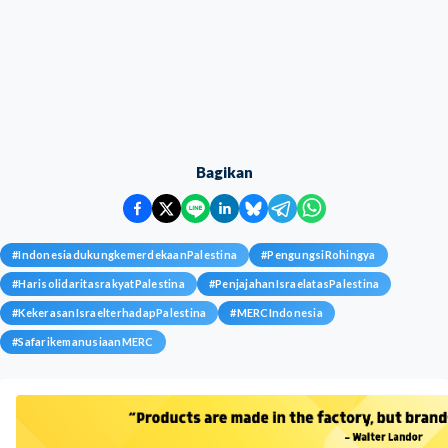
Bagikan
#
IndonesiadukungkemerdekaanPalestina
#
PengungsiRohingya
#
HarisolidaritasrakyatPalestina
#
PenjajahanIsraelatasPalestina
#
KekerasanIsraelterhadapPalestina
#
MERCIndonesia
#
SafarikemanusiaanMERC