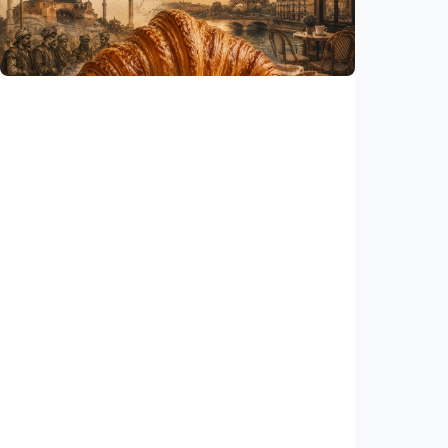
peneliti
Indonesia
•
06 Aug 2026
Humaniora
Kisah – Croissant ternyata menyimpan kisah
perang Islam dan Eropa yang jarang
diceritakan
Indonesia
•
05 Aug 2026