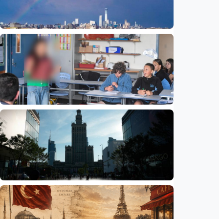
Humaniora
Beijing jadi ibu kota arsitektur dunia
UNESCO-UIA 2029. Apa alasannya?
Indonesia
•
06 Aug 2026
Humaniora
Sekolah di Selandia Baru tambah mata
pelajaran berbasis industri, dari AI hingga
pariwisata
Indonesia
•
06 Aug 2026
Humaniora
Gelombang panas bisa memicu kecemasan
hingga depresi pada anak, ini temuan