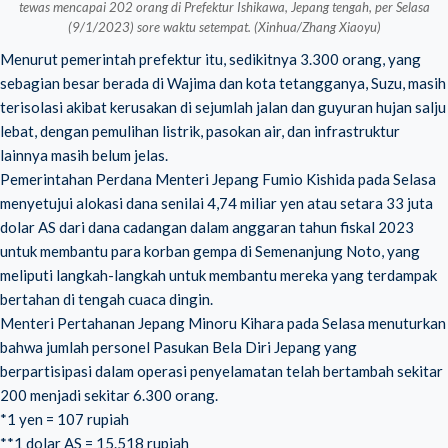
tewas mencapai 202 orang di Prefektur Ishikawa, Jepang tengah, per Selasa
(9/1/2023) sore waktu setempat. (Xinhua/Zhang Xiaoyu)
Menurut pemerintah prefektur itu, sedikitnya 3.300 orang, yang
sebagian besar berada di Wajima dan kota tetangganya, Suzu, masih
terisolasi akibat kerusakan di sejumlah jalan dan guyuran hujan salju
lebat, dengan pemulihan listrik, pasokan air, dan infrastruktur
lainnya masih belum jelas.
Pemerintahan Perdana Menteri Jepang Fumio Kishida pada Selasa
menyetujui alokasi dana senilai 4,74 miliar yen atau setara 33 juta
dolar AS dari dana cadangan dalam anggaran tahun fiskal 2023
untuk membantu para korban gempa di Semenanjung Noto, yang
meliputi langkah-langkah untuk membantu mereka yang terdampak
bertahan di tengah cuaca dingin.
Menteri Pertahanan Jepang Minoru Kihara pada Selasa menuturkan
bahwa jumlah personel Pasukan Bela Diri Jepang yang
berpartisipasi dalam operasi penyelamatan telah bertambah sekitar
200 menjadi sekitar 6.300 orang.
*1 yen = 107 rupiah
**1 dolar AS = 15.518 rupiah