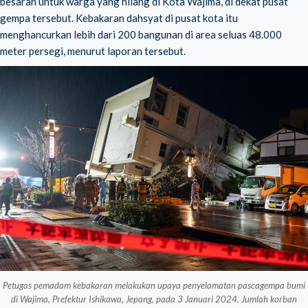
besaran untuk warga yang hilang di Kota Wajima, di dekat pusat
gempa tersebut. Kebakaran dahsyat di pusat kota itu
menghancurkan lebih dari 200 bangunan di area seluas 48.000
meter persegi, menurut laporan tersebut.
Petugas pemadam kebakaran melakukan upaya penyelamatan pascagempa bumi
di Wajima, Prefektur Ishikawa, Jepang, pada 3 Januari 2024. Jumlah korban