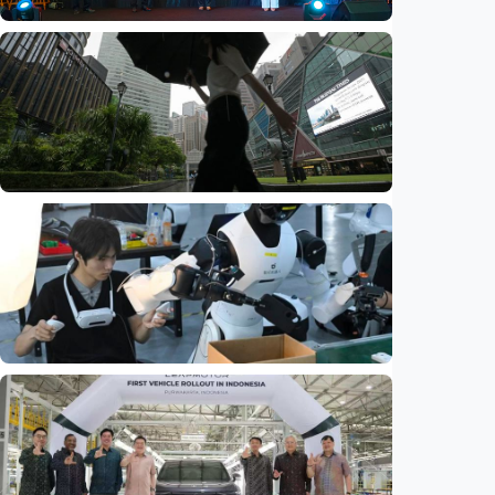
Ekonomi
Mau buka usaha? 100+ ‘brand’ hadir di IBOS
EXPO 2026 Bekasi
Indonesia
•
09 Aug 2026
Ekonomi
Biaya usaha naik, perusahaan Singapura
justru lirik Indonesia untuk perluas bisnis
Indonesia
•
07 Aug 2026
Ekonomi
Fokus Berita – Dari Kereta Cepat Jakarta-
Bandung hingga AI, ini alasan citra China
menguat di dunia