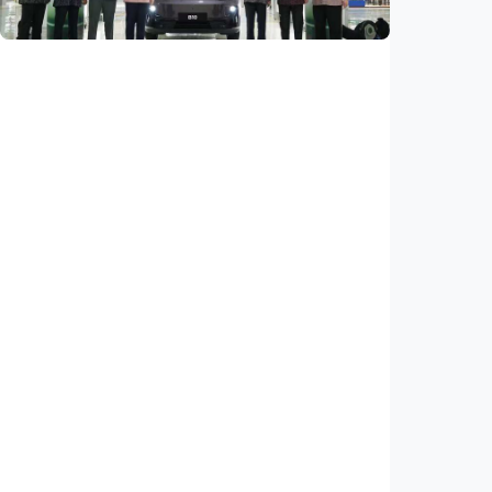
Indonesia
•
07 Aug 2026
Ekonomi
Leapmotor mulai produksi mobil listrik di
Indonesia, target 34.000 unit per tahun
Indonesia
•
07 Aug 2026