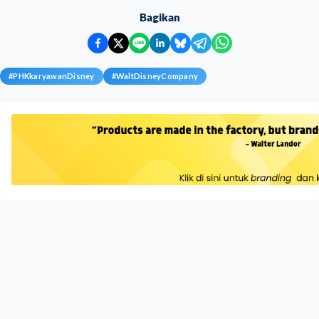
Bagikan
#
PHKkaryawanDisney
#
WaltDisneyCompany