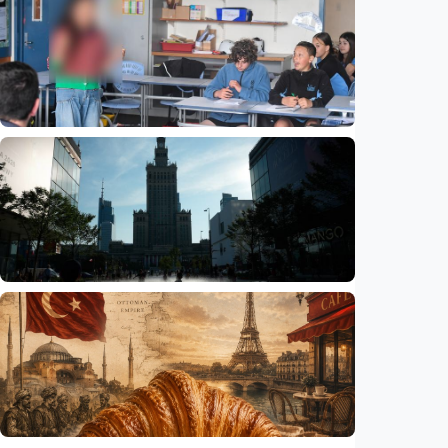
Humaniora
Beijing jadi ibu kota arsitektur dunia
UNESCO-UIA 2029. Apa alasannya?
Indonesia
•
06 Aug 2026
Humaniora
Sekolah di Selandia Baru tambah mata
pelajaran berbasis industri, dari AI hingga
pariwisata
Indonesia
•
06 Aug 2026
Humaniora
Gelombang panas bisa memicu kecemasan
hingga depresi pada anak, ini temuan
peneliti
Indonesia
•
06 Aug 2026