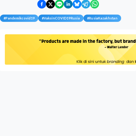
#
Pandemikcovid19
#
VaksinCOVID19Rusia
#
RusiaKazakhstan