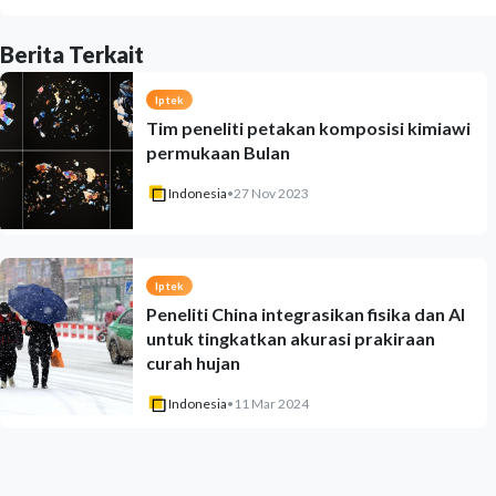
Berita Terkait
Iptek
Tim peneliti petakan komposisi kimiawi
permukaan Bulan
Indonesia
•
27 Nov 2023
Iptek
Peneliti China integrasikan fisika dan AI
untuk tingkatkan akurasi prakiraan
curah hujan
Indonesia
•
11 Mar 2024