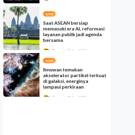
Iptek
Saat ASEAN bersiap
memasuki era AI, reformasi
layanan publik jadi agenda
bersama
Indonesia
•
05 Aug 2026
Iptek
Ilmuwan temukan
akselerator partikel terkuat
di galaksi, energinya
lampaui perkiraan
Indonesia
•
03 Aug 2026