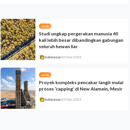
Iptek
Studi ungkap pergerakan manusia 40
kali lebih besar dibandingkan gabungan
seluruh hewan liar
Indonesia
•
01 Nov 2025
Iptek
Proyek kompleks pencakar langit mulai
proses ‘capping’ di New Alamein, Mesir
Indonesia
•
23 Dec 2023