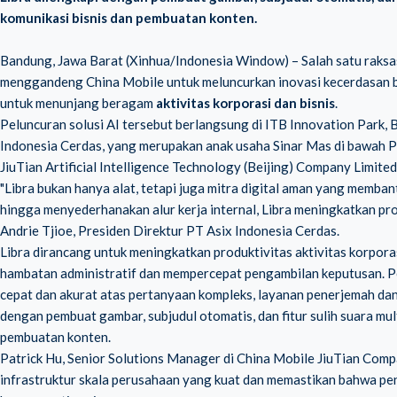
komunikasi bisnis dan pembuatan konten.
Bandung, Jawa Barat (Xinhua/Indonesia Window) – Salah satu raksas
menggandeng China Mobile untuk meluncurkan inovasi kecerdasan bua
untuk menunjang beragam
aktivitas korporasi dan bisnis
.
Peluncuran solusi AI tersebut berlangsung di ITB Innovation Park,
Indonesia Cerdas, yang merupakan anak usaha Sinar Mas di bawah 
JiuTian Artificial Intelligence Technology (Beijing) Company Limited
"Libra bukan hanya alat, tetapi juga mitra digital aman yang membant
hingga menyederhanakan alur kerja internal, Libra meningkatkan pr
Andrie Tjioe, Presiden Direktur PT Asix Indonesia Cerdas.
Libra dirancang untuk meningkatkan produktivitas aktivitas korpora
hambatan administratif dan mempercepat pengambilan keputusan. 
cepat dan akurat atas pertanyaan kompleks, layanan penerjemah dan 
dengan pembuat gambar, subjudul otomatis, dan fitur sulih suara m
pembuatan konten.
Patrick Hu, Senior Solutions Manager di China Mobile JiuTian Com
infrastruktur skala perusahaan yang kuat dan memastikan bahwa pen