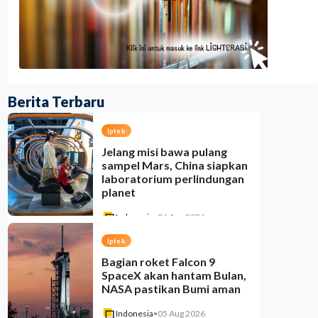
Berita Terbaru
Iptek
Jelang misi bawa pulang
sampel Mars, China siapkan
laboratorium perlindungan
planet
Indonesia
•
06 Aug 2026
Iptek
Bagian roket Falcon 9
SpaceX akan hantam Bulan,
NASA pastikan Bumi aman
Indonesia
•
05 Aug 2026