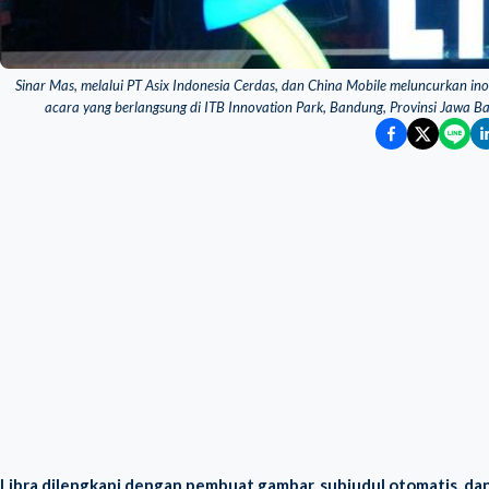
Sinar Mas, melalui PT Asix Indonesia Cerdas, dan China Mobile meluncurkan inova
acara yang berlangsung di ITB Innovation Park, Bandung, Provinsi Jawa B
Libra dilengkapi dengan pembuat gambar, subjudul otomatis, da