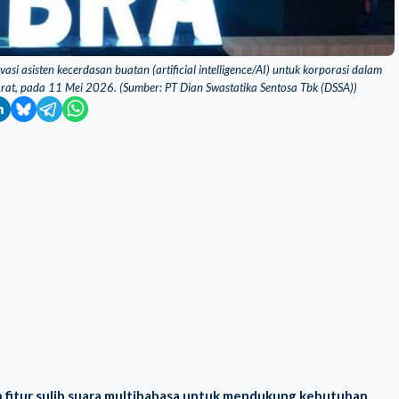
si asisten kecerdasan buatan (artificial intelligence/AI) untuk korporasi dalam
arat, pada 11 Mei 2026. (Sumber: PT Dian Swastatika Sentosa Tbk (DSSA))
n fitur sulih suara multibahasa untuk mendukung kebutuhan