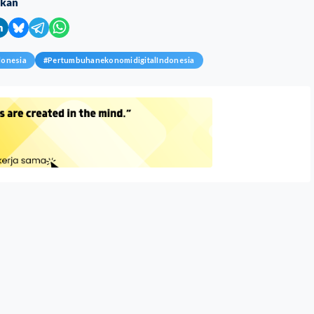
ikan
donesia
#
PertumbuhanekonomidigitalIndonesia