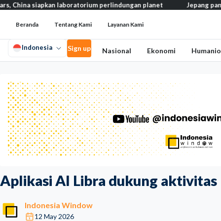
iapkan laboratorium perlindungan planet
Jepang pangkas pajak m
Beranda
Tentang Kami
Layanan Kami
Indonesia
Sign up
Nasional
Ekonomi
Humanio
Aplikasi AI Libra dukung aktivitas
Indonesia Window
12 May 2026