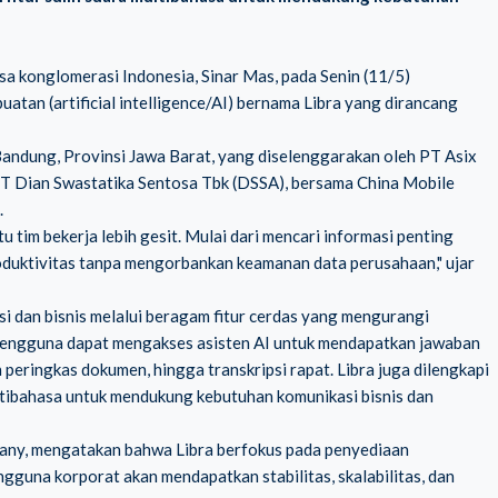
a konglomerasi Indonesia, Sinar Mas, pada Senin (11/5)
tan (artificial intelligence/AI) bernama Libra yang dirancang
 Bandung, Provinsi Jawa Barat, yang diselenggarakan oleh PT Asix
PT Dian Swastatika Sentosa Tbk (DSSA), bersama China Mobile
.
u tim bekerja lebih gesit. Mulai dari mencari informasi penting
oduktivitas tanpa mengorbankan keamanan data perusahaan," ujar
si dan bisnis melalui beragam fitur cerdas yang mengurangi
Pengguna dapat mengakses asisten AI untuk mendapatkan jawaban
peringkas dokumen, hingga transkripsi rapat. Libra juga dilengkapi
ultibahasa untuk mendukung kebutuhan komunikasi bisnis dan
pany, mengatakan bahwa Libra berfokus pada penyediaan
gguna korporat akan mendapatkan stabilitas, skalabilitas, dan