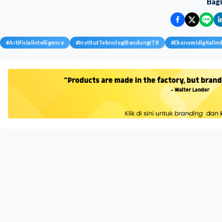
Bag
#
Artificialintelligence
#
InstitutTeknologiBandungITB
#
EkonomidigitalIn