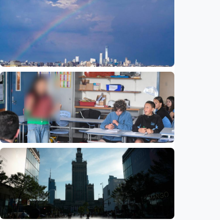
Humaniora
Beijing jadi ibu kota arsitektur dunia
UNESCO-UIA 2029. Apa alasannya?
Indonesia
•
06 Aug 2026
Humaniora
Sekolah di Selandia Baru tambah mata
pelajaran berbasis industri, dari AI hingga
pariwisata
Indonesia
•
06 Aug 2026