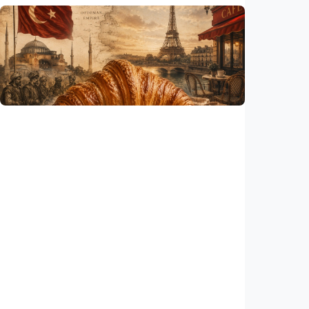
Humaniora
Gelombang panas bisa memicu kecemasan
hingga depresi pada anak, ini temuan
peneliti
Indonesia
•
06 Aug 2026
Humaniora
Kisah – Croissant ternyata menyimpan kisah
perang Islam dan Eropa yang jarang
diceritakan
Indonesia
•
05 Aug 2026