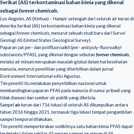
Serikat (AS) terkontaminasi bahan kimia yang dikenal
sebagai
forever chemicals.
Los Angeles, AS (Xinhua) – Hampir setengah dari seluruh air keran di
Amerika Serikat (AS) terkontaminasi bahan kimia yang dikenal
sebagai
forever chemicals,
menurut sebuah studi baru dari Survei
Geologi AS (United States Geological Survey).
Paparan zat per- dan polifluoroalkil (per- and poly-fluoroalkyl
substances/PFAS), yang dikenal dengan sebutan
forever chemicals
,
melalui air minum merupakan masalah global dalam hal kesehatan
manusia, menurut penelitian yang diterbitkan dalam jurnal
Environment International edisi Agustus.
Tim peneliti itu melakukan penyelidikan nasional untuk
membandingkan paparan PFAS pada manusia di sumur pribadi yang
tidak diawasi dan sumber air publik yang dikelola.
Sampel
air
keran dari 716 lokasi di seluruh AS dikumpulkan antara
tahun 2016 hingga 2021, termasuk tiga lokasi tempat pengambilan
sampel temporal dilakukan.
Tim peneliti memperkirakan sedikitnya satu bahan kimia PFAS dapat
terdeteksi dalam sekitar 45 persen sampel air minum di AS.