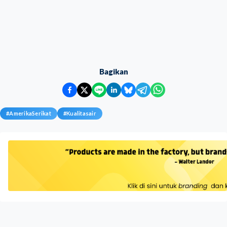
Bagikan
#
AmerikaSerikat
#
Kualitasair