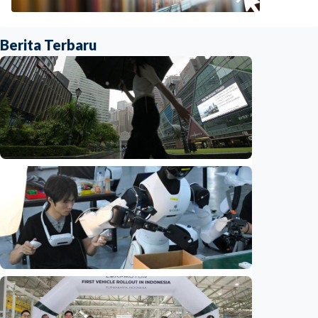
Berita Terbaru
Ekonomi
Biaya usaha naik, perusahaan Singapura
justru lirik Indonesia untuk perluas bisnis
Indonesia
•
07 Aug 2026
Ekonomi
Fokus Berita – Dari Kereta Cepat Jakarta-