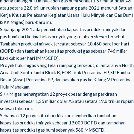
bidang bidang hulu minyak dan gas bumi senilai 1,57 miliar dolar AS
atau setara 22,8 triliun rupiah rampung pada 2021, menurut Satuan
Kerja Khusus Pelaksana Kegiatan Usaha Hulu Minyak dan Gas Bumi
(SKK Migas) baru-baru ini.
Sepanjang 2021 ada penambahan kapasitas produksi minyak dan
gas bumi dari kelima belas proyek yang telah
on stream
tersebut.
Tambahan produksi minyak tercatat sebesar 18.468 barel per hari
(BOPD) dan tambahan kapasitas produksi gas sebesar 746 miliar
kaki kubik per hari (MMSCFD).
Proyek hulu migas yang telah rampung tersebut, di antaranya North
Area Jindi South Jambi Block B, EOR Jirak Pertamina EP, SP Bambu
Besar (Asso) Pertamina EP, dan pasokan gas ke Kilang V Pertamina
Hulu Mahakam.
SKK Migas menargetkan 12 proyek besar dengan perkiraan
investasi sebesar 1,35 miliar dolar AS atau setara 19,6 triliun rupiah
selesai tahun ini.
Sebanyak 12 proyek itu diperkirakan memberikan tambahan
kapasitas produksi minyak sebesar 19.000 BOPD dan tambahan
kapasitas produksi gas bumi sebanyak 568 MMSCFD.