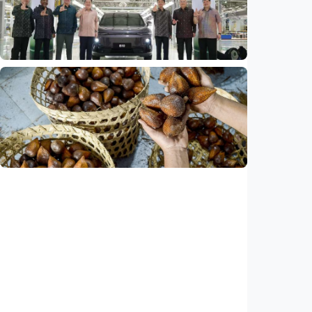
Bandung hingga AI, ini alasan citra China
menguat di dunia
Indonesia
•
07 Aug 2026
Ekonomi
Leapmotor mulai produksi mobil listrik di
Indonesia, target 34.000 unit per tahun
Indonesia
•
07 Aug 2026
Ekonomi
Ekspor salak Indonesia ke China naik 208
persen, durian melesat 600 persen
Indonesia
•
07 Aug 2026