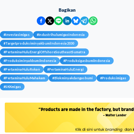
Bagikan
#
Investasimigas
#
IndustrihulumigasIndonesia
#
TargetproduksiminyakbumiIndonesia2030
#
PertaminaHuluEnergiOffshoreSoutheastSumatra
#
ProduksiminyakbumiIndonesia
#
ProduksigasbumiIndonesia
#
PertaminaHuluRokan
#
PertaminaHuluEnergi
#
PertaminaHuluMahakam
#
Blokminyakdangasbumi
#
Produksimigas
#
SKKmigas