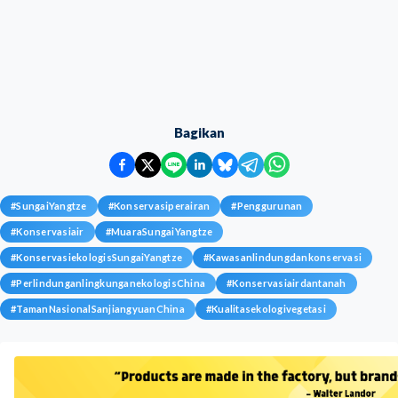
Bagikan
#
SungaiYangtze
#
Konservasiperairan
#
Penggurunan
#
Konservasiair
#
MuaraSungaiYangtze
#
KonservasiekologisSungaiYangtze
#
Kawasanlindungdankonservasi
#
PerlindunganlingkunganekologisChina
#
Konservasiairdantanah
#
TamanNasionalSanjiangyuanChina
#
Kualitasekologivegetasi