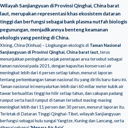
Wilayah Sanjiangyuan di Provinsi Qinghai, China barat
laut,
merupakan representasi khas ekosistem dataran
tinggi dan berfungsi sebagai bank plasma nutfah biologis
pegunungan, menjadikannya benteng keamanan
ekologis yang penting di China.
Xining, China (Xinhua) – Lingkungan ekologis di
Taman Nasional
Sanjiangyuan di Provinsi Qinghai, China barat laut,
terus
menunjukkan peningkatan sejak penetapan area tersebut sebagai
taman nasional pada 2021, dengan kapasitas konservasi air
meningkat lebih dari 6 persen setiap tahun, menurut laporan
tentang perkembangan taman nasional itu yang dirilis baru-baru ini.
Taman nasional ini menyalurkan lebih dari 60 miliar meter kubik air
tawar berkualitas tinggi ke hilir setiap tahun, dan cakupan padang
rumput serta hasil rumput di taman tersebut masing-masing
meningkat lebih dari 11 persen dan 30 persen, menurut laporan itu.
Terletak di Dataran Tinggi Qinghai-Tibet, wilayah Sanjiangyuan
berfungsi sebagai hulu sungai Yangtze, Kuning dan Lancang, serta
dikenal sebagai
‘Menara Air Asia’
.