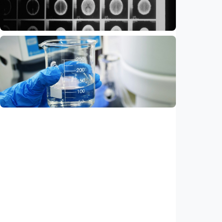
Indonesia
•
08 Aug 2026
Iptek
Ilmuwan kembangkan nanopartikel yang
membantu ahli bedah melacak dan
membunuh kanker otak mematikan
Indonesia
•
07 Aug 2026
Iptek
AI kini bisa merancang virus dari nol,
ilmuwan berhasil menciptakan bakteriofag
baru
Indonesia
•
07 Aug 2026