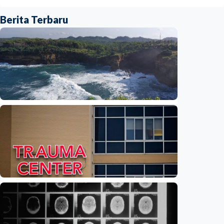
Berita Terbaru
Iptek
Feature – Dari Laut Jawa ke Laut Banda:
Jejak air tawar ungkap rahasia laut
Indonesia
Indonesia
•
09 Aug 2026
Iptek
Feature – Di tengah riuh IGD, AI bantu
tentukan pasien yang harus didahulukan