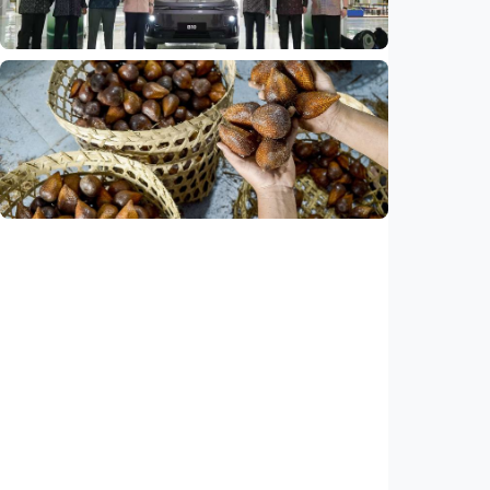
Indonesia
•
07 Aug 2026
Ekonomi
Leapmotor mulai produksi mobil listrik di
Indonesia, target 34.000 unit per tahun
Indonesia
•
07 Aug 2026
Ekonomi
Ekspor salak Indonesia ke China naik 208
persen, durian melesat 600 persen
Indonesia
•
07 Aug 2026