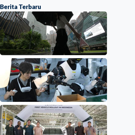
Berita Terbaru
Ekonomi
Biaya usaha naik, perusahaan Singapura
justru lirik Indonesia untuk perluas bisnis
Indonesia
•
07 Aug 2026
Ekonomi
Fokus Berita – Dari Kereta Cepat Jakarta-
Bandung hingga AI, ini alasan citra China
menguat di dunia