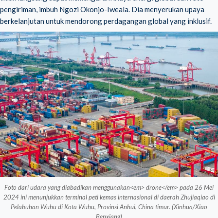
pengiriman, imbuh Ngozi Okonjo-Iweala. Dia menyerukan upaya
berkelanjutan untuk mendorong perdagangan global yang inklusif.
Foto dari udara yang diabadikan menggunakan<em> drone</em> pada 26 Mei
2024 ini menunjukkan terminal peti kemas internasional di daerah Zhujiaqiao di
Pelabuhan Wuhu di Kota Wuhu, Provinsi Anhui, China timur. (Xinhua/Xiao
Benxiang)