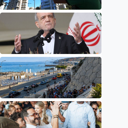
Internasional
Dugaan spionase guncang PBB, staf UNICEF
diduga bocorkan informasi ke Israel
Indonesia
•
08 Aug 2026
Internasional
Pezeshkian: Iran siap berdialog, tetapi tak
bisa dipaksa menyerah
Indonesia
•
08 Aug 2026
Internasional
Krisis migran picu konflik baru di Eropa,
Spanyol balik perketat perbatasan Italia