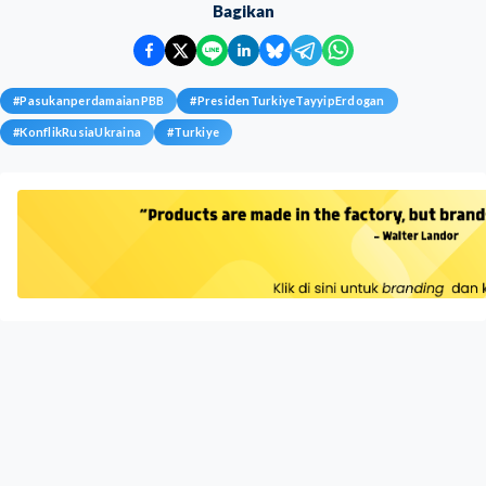
Bagikan
#
PasukanperdamaianPBB
#
PresidenTurkiyeTayyipErdogan
#
KonflikRusiaUkraina
#
Turkiye