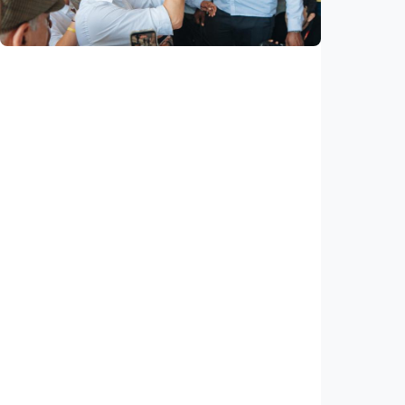
Indonesia
•
08 Aug 2026
Internasional
Abelardo De La Espriella resmi dilantik
sebagai presiden baru Kolombia, pertama
kalinya dilantik di luar Bogotá
Indonesia
•
08 Aug 2026