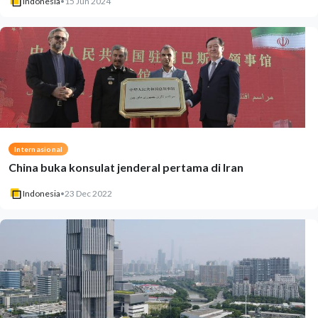
Indonesia
•
15 Jun 2024
Internasional
China buka konsulat jenderal pertama di Iran
Indonesia
•
23 Dec 2022