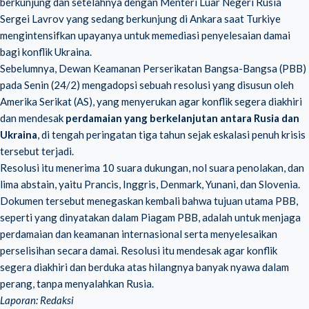
berkunjung dan setelahnya dengan Menteri Luar Negeri Rusia
Sergei Lavrov yang sedang berkunjung di Ankara saat Turkiye
mengintensifkan upayanya untuk memediasi penyelesaian damai
bagi
konflik Ukraina
.
Sebelumnya, Dewan Keamanan Perserikatan Bangsa-Bangsa (PBB)
pada Senin (24/2) mengadopsi sebuah resolusi yang disusun oleh
Amerika Serikat (AS), yang menyerukan agar konflik segera diakhiri
dan mendesak
perdamaian yang berkelanjutan antara Rusia dan
Ukraina
, di tengah peringatan tiga tahun sejak eskalasi penuh krisis
tersebut terjadi.
Resolusi itu menerima 10 suara dukungan
, nol suara penolakan, dan
lima abstain, yaitu Prancis, Inggris, Denmark, Yunani, dan Slovenia.
Dokumen tersebut menegaskan kembali bahwa tujuan utama PBB,
seperti yang dinyatakan dalam Piagam PBB, adalah untuk menjaga
perdamaian dan keamanan internasional serta menyelesaikan
perselisihan secara damai. Resolusi itu mendesak agar konflik
segera diakhiri dan berduka atas hilangnya banyak nyawa dalam
perang, tanpa menyalahkan Rusia.
Laporan: Redaksi