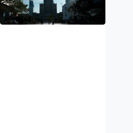
pelajaran berbasis industri, dari AI hingga
pariwisata
Indonesia
•
06 Aug 2026
Humaniora
Gelombang panas bisa memicu kecemasan
hingga depresi pada anak, ini temuan
peneliti
Indonesia
•
06 Aug 2026