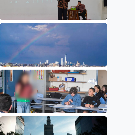
Humaniora
Prof. Syafi’i Antonio bahas penataan jiwa
berbasis Al-Qur’an dan sunnah
Indonesia
•
09 Aug 2026
Humaniora
Beijing jadi ibu kota arsitektur dunia
UNESCO-UIA 2029. Apa alasannya?
Indonesia
•
06 Aug 2026
Humaniora
Sekolah di Selandia Baru tambah mata