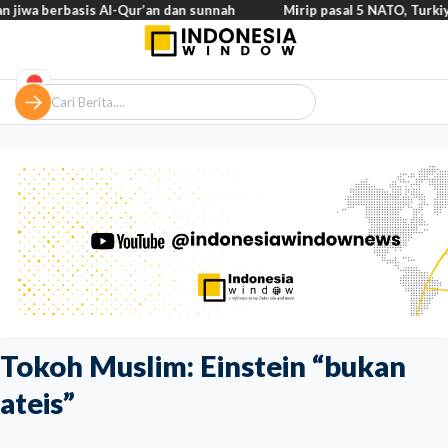
erbasis Al-Qur’an dan sunnah
Mirip pasal 5 NATO, Turkiye tegask
Tokoh Muslim: Einstein “bukan
ateis”