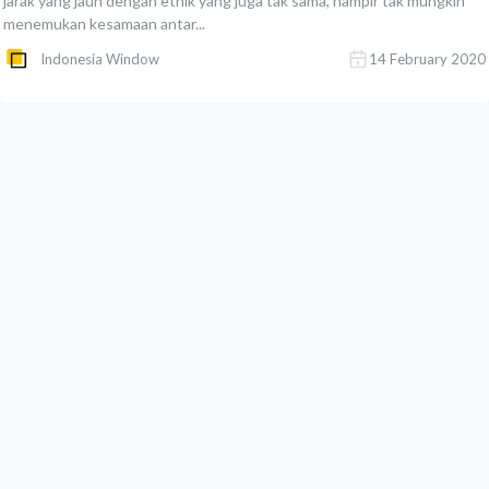
jarak yang jauh dengan etnik yang juga tak sama, hampir tak mungkin
menemukan kesamaan antar...
Indonesia Window
14 February 2020