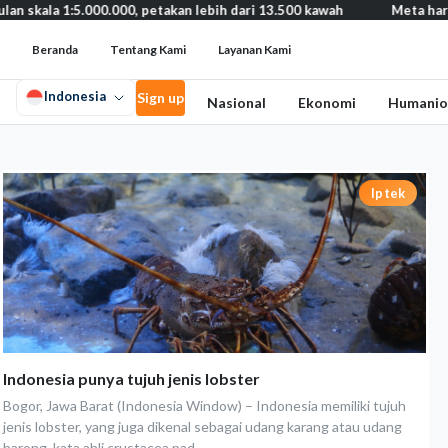
skala 1:5.000.000, petakan lebih dari 13.500 kawah
Meta harus 
Beranda
Tentang Kami
Layanan Kami
Indonesia
Sign up
Nasional
Ekonomi
Humanio
Iptek
Indonesia punya tujuh jenis lobster
Bogor, Jawa Barat (Indonesia Window) – Indonesia memiliki tujuh
jenis lobster, yang juga dikenal sebagai udang karang atau udang
barong, kata ahli crustacea pad...