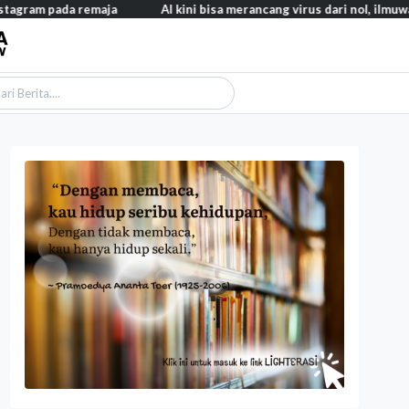
agram pada remaja
AI kini bisa merancang virus dari nol, ilmuwa