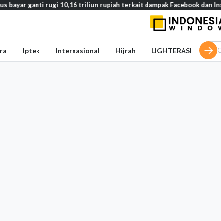
bayar ganti rugi 10,16 triliun rupiah terkait dampak Facebook dan Inst
ra
Iptek
Internasional
Hijrah
LIGHTERASI