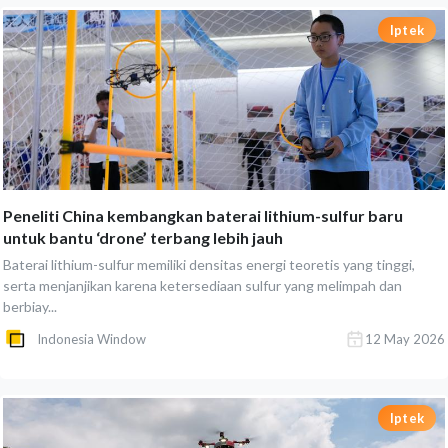
Iptek
Peneliti China kembangkan baterai lithium-sulfur baru
untuk bantu ‘drone’ terbang lebih jauh
Baterai lithium-sulfur memiliki densitas energi teoretis yang tinggi,
serta menjanjikan karena ketersediaan sulfur yang melimpah dan
berbiay...
Indonesia Window
12 May 2026
Iptek