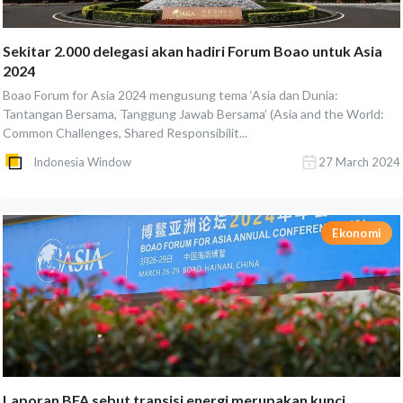
Sekitar 2.000 delegasi akan hadiri Forum Boao untuk Asia
2024
Boao Forum for Asia 2024 mengusung tema ‘Asia dan Dunia:
Tantangan Bersama, Tanggung Jawab Bersama’ (Asia and the World:
Common Challenges, Shared Responsibilit...
Indonesia Window
27 March 2024
Ekonomi
Laporan BFA sebut transisi energi merupakan kunci