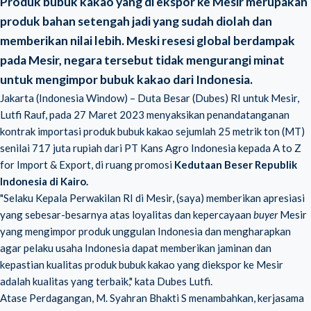
Produk bubuk kakao yang di ekspor ke Mesir merupakan
produk bahan setengah jadi yang sudah diolah dan
memberikan nilai lebih. Meski resesi global berdampak
pada Mesir, negara tersebut tidak mengurangi minat
untuk mengimpor bubuk kakao dari Indonesia.
Jakarta (Indonesia Window) – Duta Besar (Dubes) RI untuk Mesir,
Lutfi Rauf, pada 27 Maret 2023 menyaksikan penandatanganan
kontrak importasi produk bubuk kakao sejumlah 25 metrik ton (MT)
senilai 717 juta rupiah dari PT Kans Agro Indonesia kepada A to Z
for Import & Export, di ruang promosi
Kedutaan Beser Republik
Indonesia di Kairo.
"Selaku Kepala Perwakilan RI di Mesir, (saya) memberikan apresiasi
yang sebesar-besarnya atas loyalitas dan kepercayaan
buyer
Mesir
yang mengimpor produk unggulan Indonesia dan mengharapkan
agar pelaku usaha Indonesia dapat memberikan jaminan dan
kepastian kualitas produk bubuk kakao yang diekspor ke Mesir
adalah kualitas yang terbaik," kata Dubes Lutfi.
Atase Perdagangan, M. Syahran Bhakti S menambahkan, kerjasama