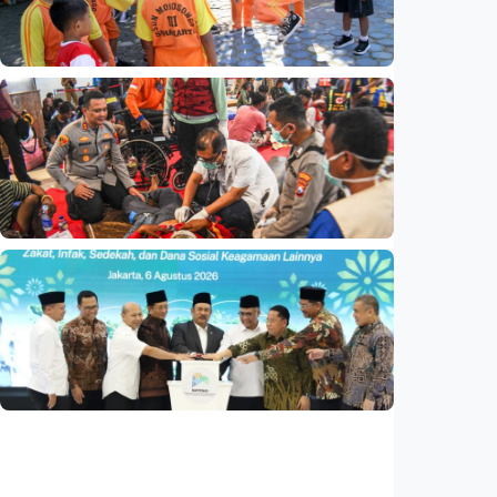
bisa kembali ke Tanah Air (1 dari 3 tulisan)
Indonesia
•
08 Aug 2026
Nasional
Analisis – Belajar dari Australia: Apa yang
bisa dipelajari Indonesia untuk membenahi
kurikulum?
Indonesia
•
08 Aug 2026
Nasional
Basarnas akhiri operasi SAR KM Mutiara
Sentosa 2
Indonesia
•
06 Aug 2026
Nasional
Satu data ZIS dan dana sosial keagamaan