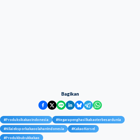
Bagikan
#
ProduksikakaoIndonesia
#
Negarapenghasilkakaoterbesardunia
#
NilaieksporkakaoolahanIndonesia
#
KakaoKorsel
#
Produkbubukkakao