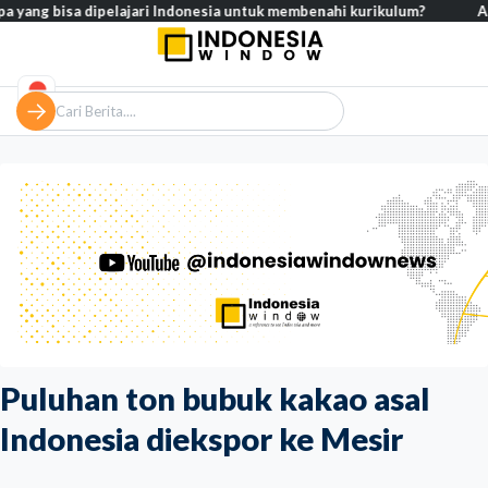
bisa dipelajari Indonesia untuk membenahi kurikulum?
Analisis – 
Puluhan ton bubuk kakao asal
Indonesia diekspor ke Mesir