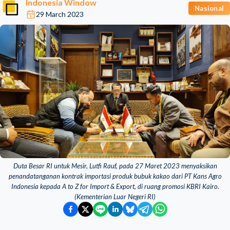
Indonesia Window
Nasional
29 March 2023
Duta Besar RI untuk Mesir, Lutfi Rauf, pada 27 Maret 2023 menyaksikan
penandatanganan kontrak importasi produk bubuk kakao dari PT Kans Agro
Indonesia kepada A to Z for Import & Export, di ruang promosi KBRI Kairo.
(Kementerian Luar Negeri RI)