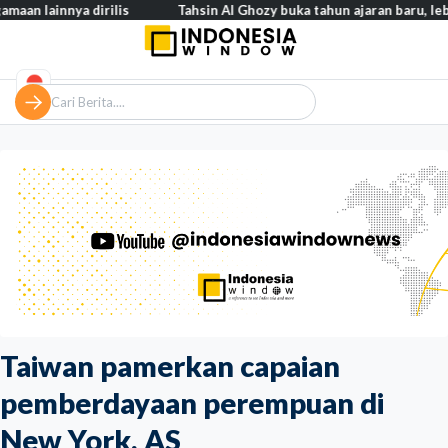
nya dirilis
Tahsin Al Ghozy buka tahun ajaran baru, lebih dari 2
Taiwan pamerkan capaian
pemberdayaan perempuan di
New York, AS