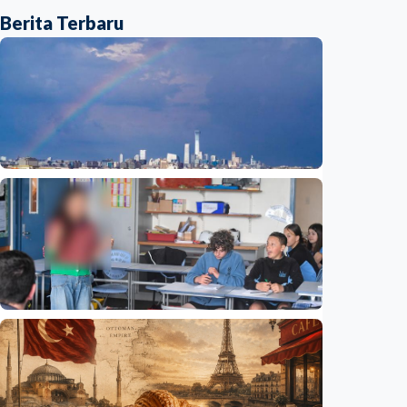
Berita Terbaru
Humaniora
Beijing jadi ibu kota arsitektur dunia
UNESCO-UIA 2029. Apa alasannya?
Indonesia
•
06 Aug 2026
Humaniora
Sekolah di Selandia Baru tambah mata
pelajaran berbasis industri, dari AI hingga
pariwisata