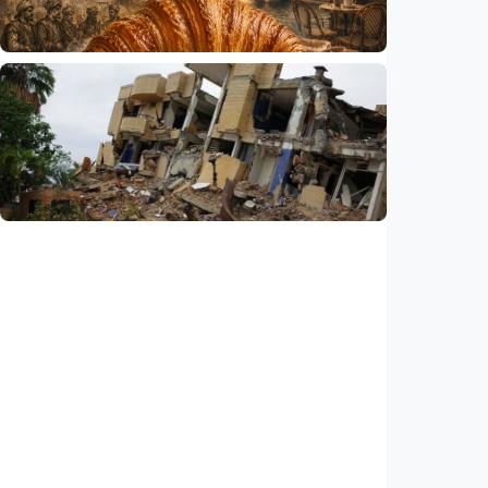
Indonesia
•
06 Aug 2026
Humaniora
Kisah – Croissant ternyata menyimpan kisah
perang Islam dan Eropa yang jarang
diceritakan
Indonesia
•
05 Aug 2026
Humaniora
Korban tewas gempa bumi Venezuela
bertambah jadi 6.125 orang
Indonesia
•
04 Aug 2026