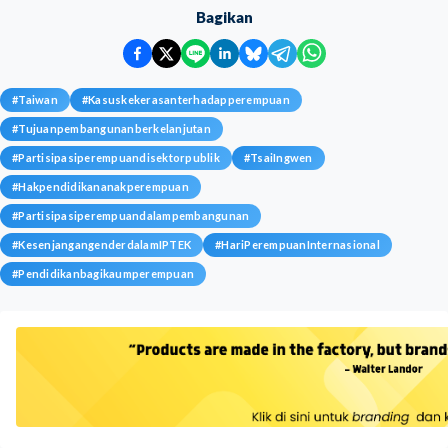
Bagikan
#
Taiwan
#
Kasuskekerasanterhadapperempuan
#
Tujuanpembangunanberkelanjutan
#
Partisipasiperempuandisektorpublik
#
TsaiIngwen
#
Hakpendidikananakperempuan
#
Partisipasiperempuandalampembangunan
#
KesenjangangenderdalamIPTEK
#
HariPerempuanInternasional
#
Pendidikanbagikaumperempuan