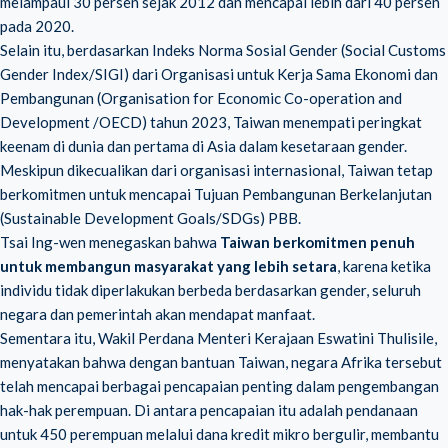
melampaui 30 persen sejak 2012 dan mencapai lebih dari 40 persen
pada 2020.
Selain itu, berdasarkan Indeks Norma Sosial Gender (Social Customs
Gender Index/SIGI) dari Organisasi untuk Kerja Sama Ekonomi dan
Pembangunan (Organisation for Economic Co-operation and
Development /OECD) tahun 2023, Taiwan menempati peringkat
keenam di dunia dan pertama di Asia dalam kesetaraan gender.
Meskipun dikecualikan dari organisasi internasional, Taiwan tetap
berkomitmen untuk mencapai Tujuan Pembangunan Berkelanjutan
(Sustainable Development Goals/SDGs) PBB.
Tsai Ing-wen menegaskan bahwa
Taiwan berkomitmen penuh
untuk membangun masyarakat yang lebih setara
, karena ketika
individu tidak diperlakukan berbeda berdasarkan gender, seluruh
negara dan pemerintah akan mendapat manfaat.
Sementara itu, Wakil Perdana Menteri Kerajaan Eswatini Thulisile,
menyatakan bahwa dengan bantuan Taiwan, negara Afrika tersebut
telah mencapai berbagai pencapaian penting dalam pengembangan
hak-hak perempuan. Di antara pencapaian itu adalah pendanaan
untuk 450 perempuan melalui dana kredit mikro bergulir, membantu