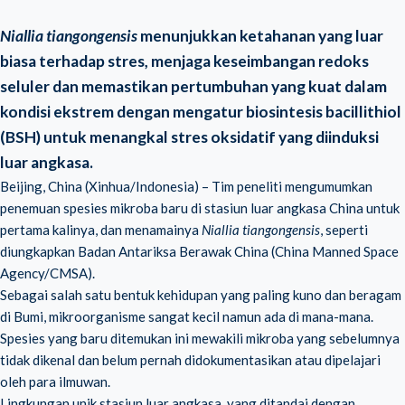
Niallia tiangongensis
menunjukkan ketahanan yang luar
biasa terhadap stres, menjaga keseimbangan redoks
seluler dan memastikan pertumbuhan yang kuat dalam
kondisi ekstrem dengan mengatur biosintesis bacillithiol
(BSH) untuk menangkal stres oksidatif yang diinduksi
luar angkasa.
Beijing, China (Xinhua/Indonesia) – Tim peneliti mengumumkan
penemuan spesies mikroba baru di stasiun luar angkasa China untuk
pertama kalinya, dan menamainya
Niallia tiangongensis
, seperti
diungkapkan Badan Antariksa Berawak China (China Manned Space
Agency/CMSA).
Sebagai salah satu bentuk kehidupan yang paling kuno dan beragam
di Bumi, mikroorganisme sangat kecil namun ada di mana-mana.
Spesies yang baru ditemukan ini mewakili mikroba yang sebelumnya
tidak dikenal dan belum pernah didokumentasikan atau dipelajari
oleh para ilmuwan.
Lingkungan unik stasiun luar angkasa, yang ditandai dengan