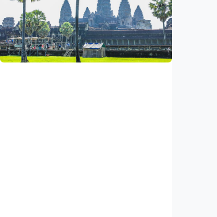
Iptek
Bagian roket Falcon 9 SpaceX akan hantam
Bulan, NASA pastikan Bumi aman
Indonesia
•
05 Aug 2026
Iptek
Saat ASEAN bersiap memasuki era AI,
reformasi layanan publik jadi agenda
bersama
Indonesia
•
05 Aug 2026