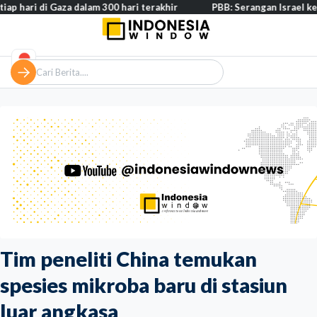
i Gaza dalam 300 hari terakhir
PBB: Serangan Israel ke Lebanon c
Tim peneliti China temukan
spesies mikroba baru di stasiun
luar angkasa