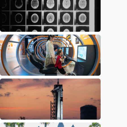
Iptek
Ilmuwan kembangkan nanopartikel yang
membantu ahli bedah melacak dan
membunuh kanker otak mematikan
Indonesia
•
07 Aug 2026
Iptek
Jelang misi bawa pulang sampel Mars, China
siapkan laboratorium perlindungan planet
Indonesia
•
06 Aug 2026