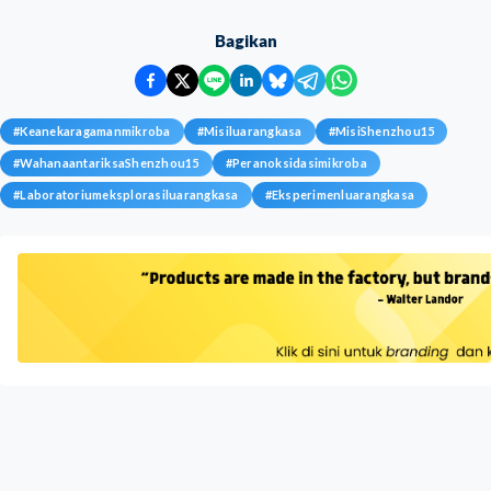
Bagikan
#
Keanekaragamanmikroba
#
Misiluarangkasa
#
MisiShenzhou15
#
WahanaantariksaShenzhou15
#
Peranoksidasimikroba
#
Laboratoriumeksplorasiluarangkasa
#
Eksperimenluarangkasa