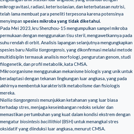
mikrogravitasi, radiasi, keterisolasian, dan keterbatasan nutrisi,
telah lama membuat para peneliti terpesona karena potensinya
menyimpan
spesies mikroba yang tidak diketahui
.
Pada Mei 2023, kru Shenzhou-15 mengumpulkan sampel mikroba
permukaan dengan menggunakan tisu steril, mengawetkannya pada
suhu rendah di orbit. Analisis lapangan selanjutnya mengungkapkan
spesies baru
Niallia tiangongensis,
yang dikonfirmasi melalui metode
multidisiplin termasuk analisis morfologi, pengurutan genom, studi
filogenetik, dan profil metabolik, kata CMSA.
Mikroorganisme menggunakan mekanisme biologis yang unik untuk
beradaptasi dengan tekanan lingkungan luar angkasa, yang pada
akhirnya membentuk karakteristik metabolisme dan fisiologis
mereka.
Niallia tiangongensis
menunjukkan ketahanan yang luar biasa
terhadap stres, menjaga keseimbangan redoks seluler dan
memastikan pertumbuhan yang kuat dalam kondisi ekstrem dengan
mengatur
biosintesis bacillithiol
(BSH) untuk menangkal stres
oksidatif yang diinduksi luar angkasa, menurut CMSA.