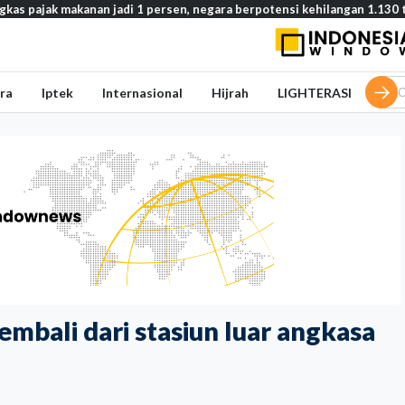
makanan jadi 1 persen, negara berpotensi kehilangan 1.130 triliun rup
ra
Iptek
Internasional
Hijrah
LIGHTERASI
embali dari stasiun luar angkasa