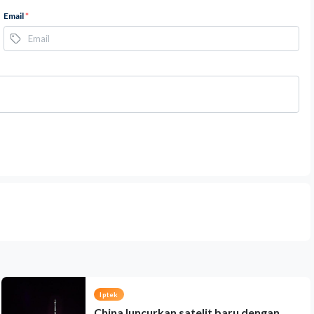
Email
*
Iptek
China luncurkan satelit baru dengan