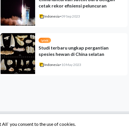
cetak rekor efisiensi peluncuran
Indonesia
•
09 Sep 2023
Iptek
Studi terbaru ungkap pergantian
spesies hewan di China selatan
Indonesia
•
10 May 2023
All` you consent to the use of cookies.