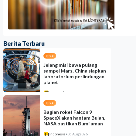
Berita Terbaru
Iptek
Jelang misi bawa pulang
sampel Mars, China siapkan
laboratorium perlindungan
planet
Indonesia
•
06 Aug 2026
Iptek
Bagian roket Falcon 9
SpaceX akan hantam Bulan,
NASA pastikan Bumi aman
Indonesia
•
05 Aug 2026