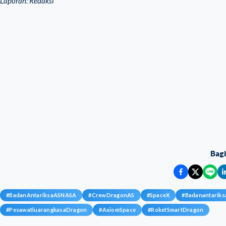
Laporan: Redaksi
Bag
#
BadanAntariksaASNASA
#
CrewDragonAS
#
SpaceX
#
Badanantarik
#
PesawatluarangkasaDragon
#
AxiomSpace
#
RoketSmartDragon