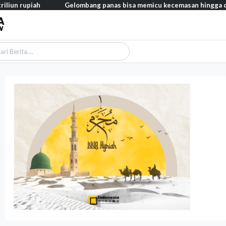
iah
Gelombang panas bisa memicu kecemasan hingga depresi pada