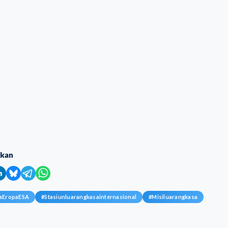
ikan
saEropaESA
#
Stasiunluarangkasainternasional
#
Misiluarangkasa