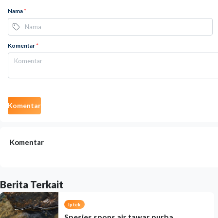
Nama
*
Komentar
*
Komentar
Komentar
Berita Terkait
Iptek
Spesies spons air tawar purba