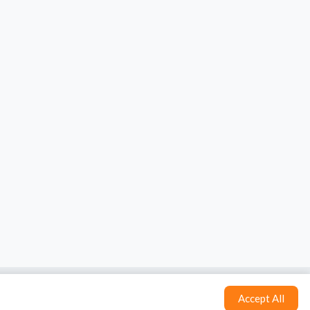
Tentang Kami
Syarat & Ketentuan
Accept All
Hubungi Kami