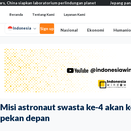
 siapkan laboratorium perlindungan planet
Jepang pangkas pajak 
Beranda
Tentang Kami
Layanan Kami
Indonesia
Sign up
Nasional
Ekonomi
Humanio
Misi astronaut swasta ke-4 akan k
pekan depan