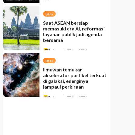
Iptek
Saat ASEAN bersiap
memasuki era AI, reformasi
layanan publik jadi agenda
bersama
Indonesia
•
05 Aug 2026
Iptek
Ilmuwan temukan
akselerator partikel terkuat
di galaksi, energinya
lampaui perkiraan
Indonesia
•
03 Aug 2026