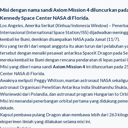
Misi dengan nama sandi Axiom Mission 4 diluncurkan pad
Kennedy Space Center NASA di Florida.
Los Angeles, Amerika Serikat (Xinhua/Indonesia Window) – Penerb
Internasional (International Space Station/ISS) dijadwalkan menin
kembali ke Bumi, demikian disampaikan NASA pada Jumat (11/7).
Kru yang terdiri dari empat anggota itu akan turun dari pelabuhan 
tersebut dengan menaiki pesawat antariksa SpaceX Dragon pada Sen
mereka kembali ke Bumi dengan rencana pendaratan di lepas pantai C
Misi yang diberi nama sandi
Axiom Mission 4
ini diluncurkan pada 
Center NASA di Florida.
Awaknya meliputi Peggy Whitson, mantan astronaut NASA sekaligus
astronaut Organisasi Penelitian Antariksa India Shubhanshu Shukla
Wisniewski dari Polandia, dan astronaut program Hungarian to Orbi
Misi ini menandai penerbangan orbital pertama yang didukung pemeri
dekade.
Kapsul pembawa pulang Dragon akan membawa lebih dari 263 kilog
eksperimen ilmiah yang dilakukan selama misi ini.