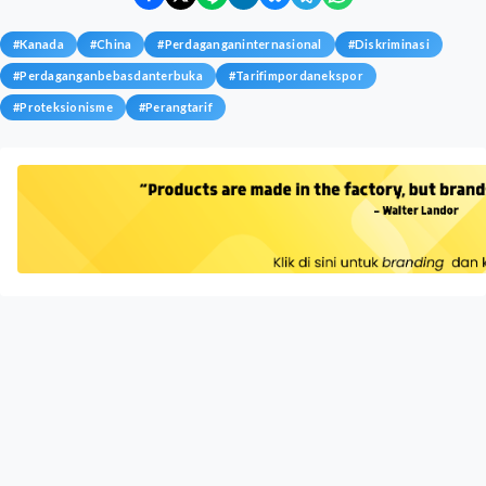
#
Kanada
#
China
#
Perdaganganinternasional
#
Diskriminasi
#
Perdaganganbebasdanterbuka
#
Tarifimpordanekspor
#
Proteksionisme
#
Perangtarif