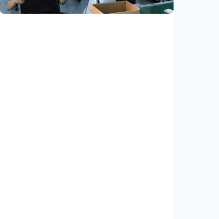
Ekonomi
Fokus Berita – Dari Kereta Cepat Jakarta-
Bandung hingga AI, ini alasan citra China
menguat di dunia
Indonesia
•
07 Aug 2026