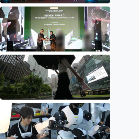
Ekonomi
Mau buka usaha? 100+ ‘brand’ hadir di IBOS
EXPO 2026 Bekasi
Indonesia
•
09 Aug 2026
Ekonomi
Penjualan UMKM binaan naik 97 persen,
program CSR Kawasan Industri Morowali
Raih Penghargaan ISRA 2026
Indonesia
•
09 Aug 2026
Ekonomi
Biaya usaha naik, perusahaan Singapura
justru lirik Indonesia untuk perluas bisnis
Indonesia
•
07 Aug 2026