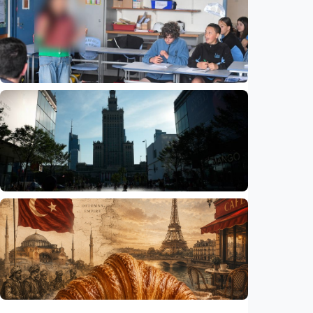
Beijing jadi ibu kota arsitektur dunia
UNESCO-UIA 2029. Apa alasannya?
Indonesia
•
06 Aug 2026
Humaniora
Sekolah di Selandia Baru tambah mata
pelajaran berbasis industri, dari AI hingga
pariwisata
Indonesia
•
06 Aug 2026
Humaniora
Gelombang panas bisa memicu kecemasan
hingga depresi pada anak, ini temuan
peneliti
Indonesia
•
06 Aug 2026