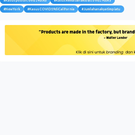
#
Kasuspositifcovid19diAS
#
Kasuskematianakibatcovid19diAS
#
NewYork
#
KasusCOVID19diCalifornia
#
Jumlahanakyatimpiatu