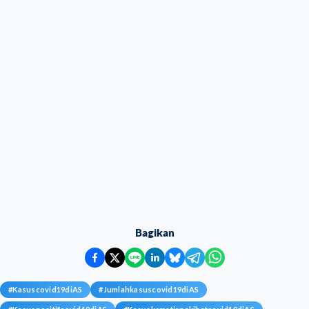
Bagikan
#
Kasuscovid19diAS
#
Jumlahkasuscovid19diAS