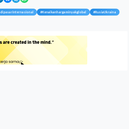
ipasarinternasional
#
Kenaikanhargaminyakglobal
#
RusiaUkraina