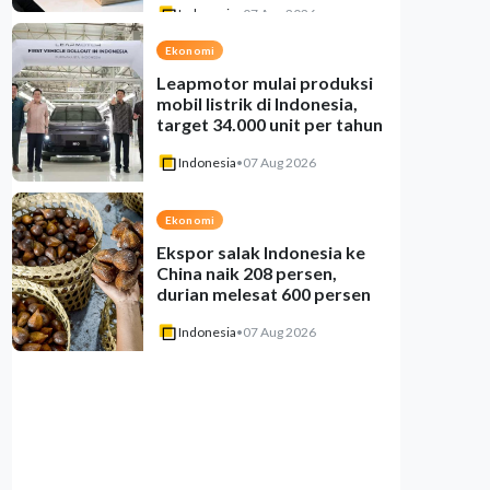
Indonesia
•
07 Aug 2026
Ekonomi
Leapmotor mulai produksi
mobil listrik di Indonesia,
target 34.000 unit per tahun
Indonesia
•
07 Aug 2026
Ekonomi
Ekspor salak Indonesia ke
China naik 208 persen,
durian melesat 600 persen
Indonesia
•
07 Aug 2026