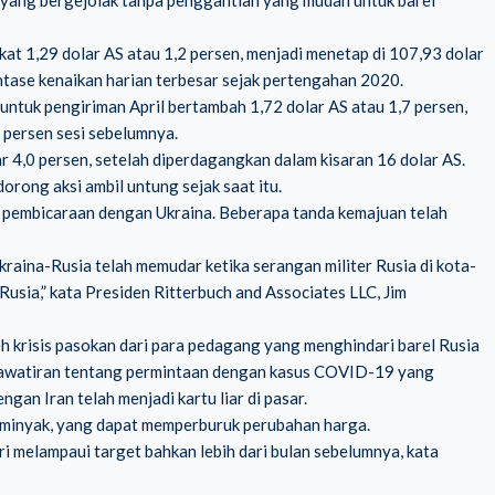
 yang bergejolak tanpa penggantian yang mudah untuk barel
t 1,29 dolar AS atau 1,2 persen, menjadi menetap di 107,93 dolar
entase kenaikan harian terbesar sejak pertengahan 2020.
ntuk pengiriman April bertambah 1,72 dolar AS atau 1,7 persen,
0 persen sesi sebelumnya.
r 4,0 persen, setelah diperdagangkan dalam kisaran 16 dolar AS.
orong aksi ambil untung sejak saat itu.
 pembicaraan dengan Ukraina. Beberapa tanda kemajuan telah
raina-Rusia telah memudar ketika serangan militer Rusia di kota-
usia,” kata Presiden Ritterbuch and Associates LLC, Jim
eh krisis pasokan dari para pedagang yang menghindari barel Rusia
ekhawatiran tentang permintaan dengan kasus COVID-19 yang
gan Iran telah menjadi kartu liar di pasar.
ar minyak, yang dapat memperburuk perubahan harga.
 melampaui target bahkan lebih dari bulan sebelumnya, kata