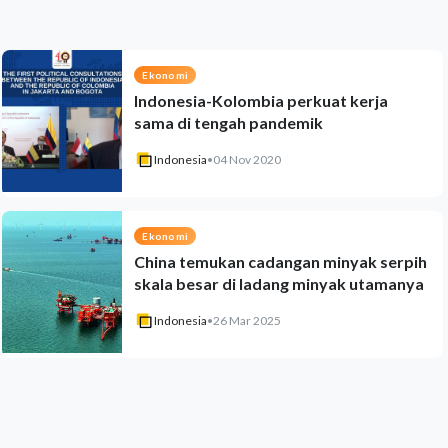
Ekonomi
Indonesia-Kolombia perkuat kerja
sama di tengah pandemik
Indonesia
•
04 Nov 2020
Ekonomi
China temukan cadangan minyak serpih
skala besar di ladang minyak utamanya
Indonesia
•
26 Mar 2025