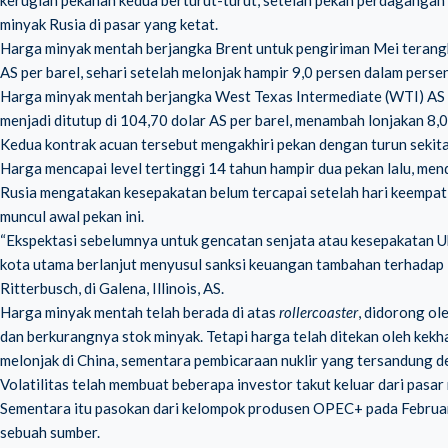
kerugian pekanan kedua berturut-turut, setelah pekan perdagangan
minyak Rusia di pasar yang ketat.
Harga minyak mentah berjangka Brent untuk pengiriman Mei terangka
AS per barel, sehari setelah melonjak hampir 9,0 persen dalam pers
Harga minyak mentah berjangka West Texas Intermediate (WTI) AS u
menjadi ditutup di 104,70 dolar AS per barel, menambah lonjakan 8,
Kedua kontrak acuan tersebut mengakhiri pekan dengan turun sekita
Harga mencapai level tertinggi 14 tahun hampir dua pekan lalu, mend
Rusia mengatakan kesepakatan belum tercapai setelah hari keempat
muncul awal pekan ini.
“Ekspektasi sebelumnya untuk gencatan senjata atau kesepakatan Uk
kota utama berlanjut menyusul sanksi keuangan tambahan terhadap R
Ritterbusch, di Galena, Illinois, AS.
Harga minyak mentah telah berada di atas
rollercoaster
, didorong ol
dan berkurangnya stok minyak. Tetapi harga telah ditekan oleh k
melonjak di China, sementara pembicaraan nuklir yang tersandung den
Volatilitas telah membuat beberapa investor takut keluar dari pas
Sementara itu pasokan dari kelompok produsen OPEC+ pada Februari
sebuah sumber.