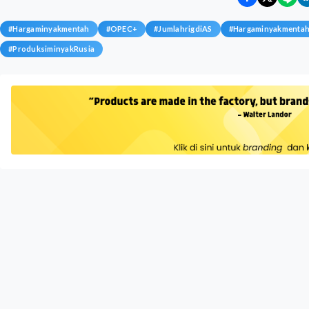
#
Hargaminyakmentah
#
OPEC+
#
JumlahrigdiAS
#
Hargaminyakmentahd
#
ProduksiminyakRusia