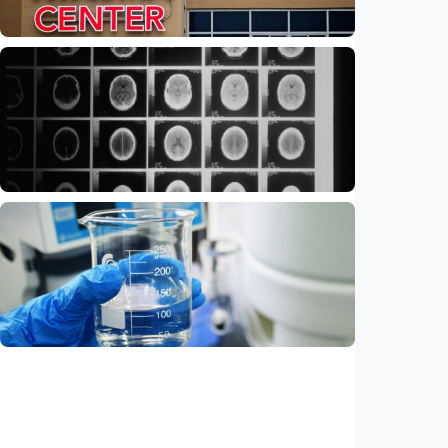
Indonesia
•
09 Aug 2026
Iptek
Feature – Di tengah riuh IGD, AI bantu
tentukan pasien yang harus didahulukan
Indonesia
•
08 Aug 2026
Iptek
Ilmuwan kembangkan nanopartikel yang
membantu ahli bedah melacak dan
membunuh kanker otak mematikan
Indonesia
•
07 Aug 2026
Iptek
AI kini bisa merancang virus dari nol,
ilmuwan berhasil menciptakan bakteriofag
baru