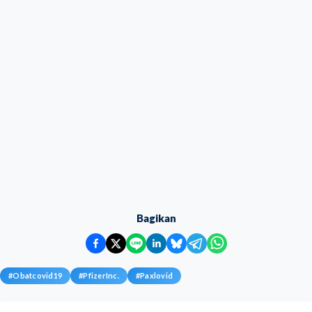
Bagikan
#
Obatcovid19
#
PfizerInc.
#
Paxlovid