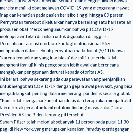
berbasis di New York Amerika Serikat telah mengumumkan bahwa
mereka memiliki obat melawan COVID-19 yang mengurangi rawat
inap dan kematian pada pasien berisiko tinggi hingga 89 persen.
Pernyataan tersebut dikeluarkan hanya berselang satu hari setelah
produsen obat Merck mengumumkan bahwa pil COVID-19
molnupiravir telah diizinkan untuk digunakan di Inggris.
Perusahaan farmasi dan bioteknologi multinasional Pfizer
mengatakan dalam sebuah pernyataan pada Jumat (5/11) bahwa
"karena kemanjuran yang luar biasa" dari pil itu, mereka telah
menghentikan uji klinis pengobatan lebih awal dan berencana
mengajukan penggunaan darurat kepada otoritas AS.
Ini berarti bahwa sekarang ada dua perawatan yang menjanjikan
untuk mengobati COVID-19 dengan gejala awal penyakit, yang bisa
menjadi langkah penting dalam memerangi pandemik secara global.
“Kami telah mengamankan jutaan dosis dan terapi akan menjadi alat
lain di kotak peralatan kami untuk melindungi masyarakat,” kata
Presiden AS Joe Biden tentang pil tersebut.
Saham Pfizer telah melonjak sebanyak 11 persen pada pukul 11.30
pagi di New York, yang merupakan kenaikan
intraday
(perdagangan