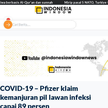
asis Al-Qur’an dan sunnah
Mirip pasal 5 NATO, Turkiye tegaskan 
COVID-19 – Pfizer klaim
kemanjuran pil lawan infeksi
capai 89 persen