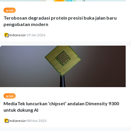
Iptek
Terobosan degradasi protein presisi buka jalan baru
pengobatan modern
Indonesia
•
19 Jan 2026
Iptek
MediaTek luncurkan ‘chipset’ andalan Dimensity 9300
untuk dukung AI
Indonesia
•
08 Nov 2023