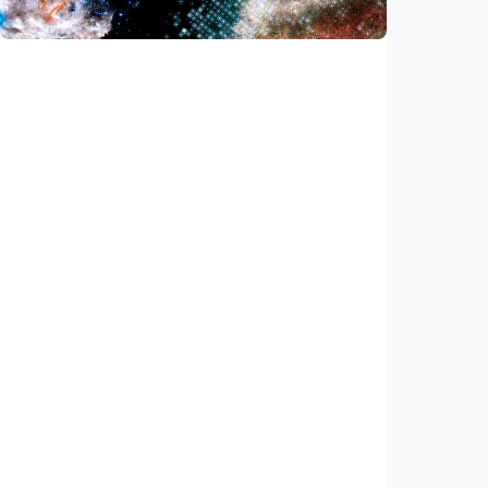
Indonesia
•
05 Aug 2026
Iptek
Ilmuwan temukan akselerator partikel
terkuat di galaksi, energinya lampaui
perkiraan
Indonesia
•
03 Aug 2026