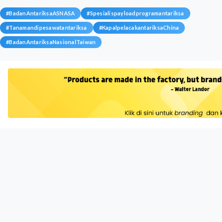
#
BadanAntariksaASNASA
#
Spesialispayloadprogramantariksa
#
Tanamandipesawatantariksa
#
KapalpelacakantariksaChina
#
BadanAntariksaNasionalTaiwan