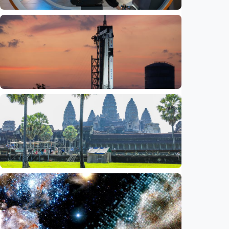
Iptek
Jelang misi bawa pulang sampel Mars, China
siapkan laboratorium perlindungan planet
Indonesia
•
06 Aug 2026
Iptek
Bagian roket Falcon 9 SpaceX akan hantam
Bulan, NASA pastikan Bumi aman
Indonesia
•
05 Aug 2026
Iptek
Saat ASEAN bersiap memasuki era AI,
reformasi layanan publik jadi agenda
bersama